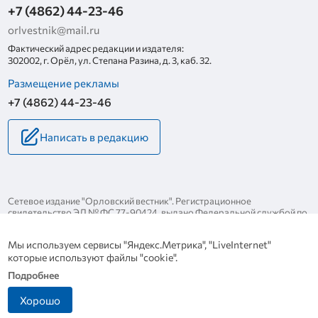
+7 (4862) 44-23-46
orlvestnik@mail.ru
Фактический адрес редакции и издателя:
302002, г. Орёл, ул. Степана Разина, д. 3, каб. 32.
Размещение рекламы
+7 (4862) 44-23-46
Написать в редакцию
Сетевое издание "Орловский вестник". Регистрационное
свидетельство ЭЛ № ФС 77-90424, выдано Федеральной службой по
надзору за соблюдением законодательства в сфере массовых
коммуникаций и охране культурного наследия 25 ноября 2025 года.
Мы используем сервисы "Яндекс.Метрика", "LiveInternet"
Политика конфиденциальности
которые используют файлы "cookie".
Политика в отношении обработки персональных данных
Подробнее
Хорошо
Разработка сайта
Инфо-сити