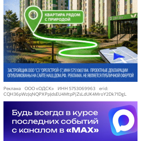
Реклама ООО «ОДСК» ИНН 5753069963 erid:
CQH36pWzJqNQPXPpJdsEU4MtpPjZsLdUK4MroY2Dk71DgL