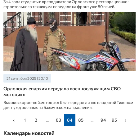
За 4 года студенты и преподаватели Орловского реставрационно-
строительного техникума передали на фронт уже 80 печей.
21 сентября 2025 | 20:10
Орловская епархия передала военнослужащим СВО
мотоцикл
Высокоскоростной мотоцикл был передал лично владыкой Тихоном
для нужд военных на Бахмутском направлении.
‹
1
2
...
83
84
85
...
94
95
›
Календарь новостей