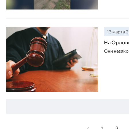
13 марта 2
На Орловщ
Они незако
‹
1
2