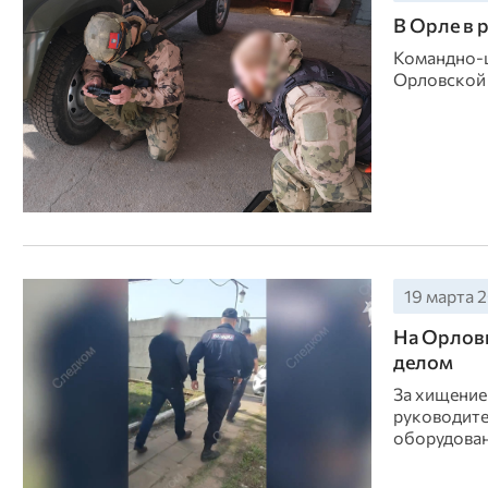
В Орле в 
Командно-ш
Орловской
19 марта 2
На Орловщ
делом
За хищение
руководите
оборудован