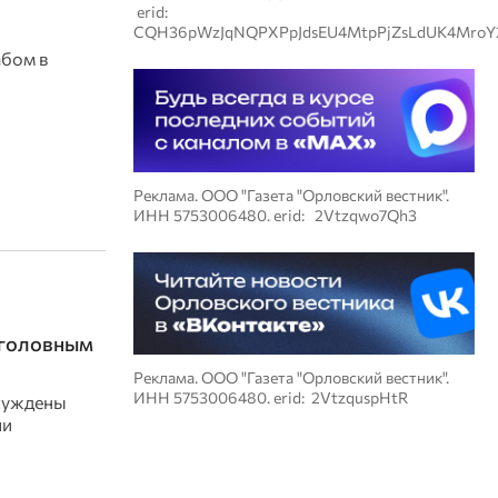
erid:
CQH36pWzJqNQPXPpJdsEU4MtpPjZsLdUK4MroY
бом в
Реклама. ООО "Газета "Орловский вестник".
ИНН 5753006480. erid: 2Vtzqwo7Qh3
уголовным
Реклама. ООО "Газета "Орловский вестник".
ИНН 5753006480. erid: 2VtzquspHtR
суждены
ли