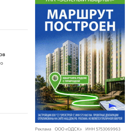
ов
го
Реклама ООО «ОДСК» ИНН 5753069963