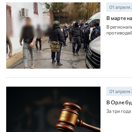
01 апреля 
В марте н
В регионал
противодей
01 апреля 
В Орле бу
За три года