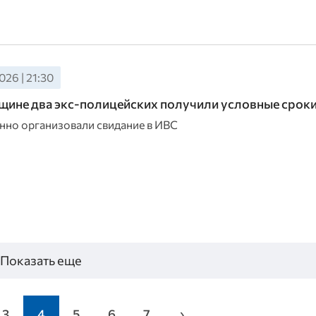
026 | 21:30
ине два экс-полицейских получили условные срок
нно организовали свидание в ИВС
Показать еще
3
4
5
6
7
›