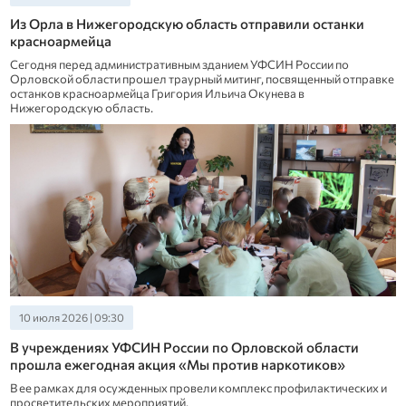
Из Орла в Нижегородскую область отправили останки
красноармейца
Сегодня перед административным зданием УФСИН России по
Орловской области прошел траурный митинг, посвященный отправке
останков красноармейца Григория Ильича Окунева в
Нижегородскую область.
10 июля 2026 | 09:30
В учреждениях УФСИН России по Орловской области
прошла ежегодная акция «Мы против наркотиков»
В ее рамках для осужденных провели комплекс профилактических и
просветительских мероприятий.