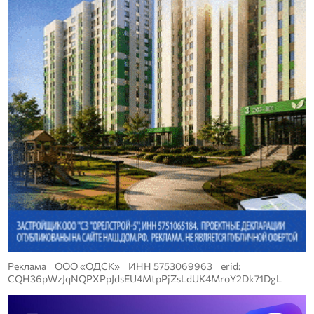
Реклама ООО «ОДСК» ИНН 5753069963 erid:
CQH36pWzJqNQPXPpJdsEU4MtpPjZsLdUK4MroY2Dk71DgL