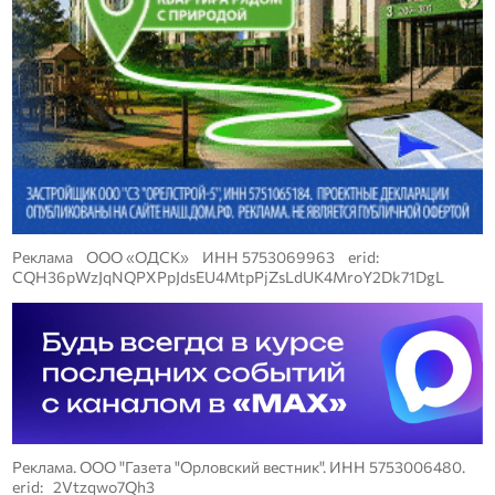
Реклама ООО «ОДСК» ИНН 5753069963 erid:
CQH36pWzJqNQPXPpJdsEU4MtpPjZsLdUK4MroY2Dk71DgL
Реклама. ООО "Газета "Орловский вестник". ИНН 5753006480.
erid: 2Vtzqwo7Qh3