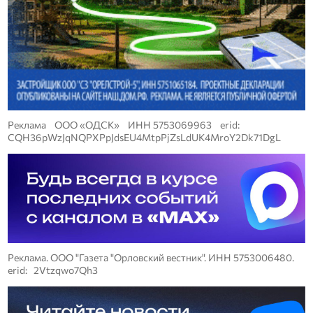
Реклама ООО «ОДСК» ИНН 5753069963 erid:
CQH36pWzJqNQPXPpJdsEU4MtpPjZsLdUK4MroY2Dk71DgL
Реклама. ООО "Газета "Орловский вестник". ИНН 5753006480.
erid: 2Vtzqwo7Qh3