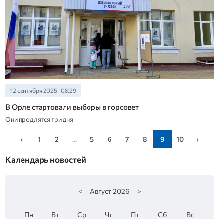
12 сентября 2025 | 08:29
В Орле стартовали выборы в горсовет
Они продлятся три дня
‹
1
2
...
5
6
7
8
9
10
›
Календарь новостей
<
Август
2026
>
Пн
Вт
Ср
Чт
Пт
Сб
Вс