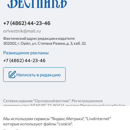
+7 (4862) 44-23-46
orlvestnik@mail.ru
Фактический адрес редакции и издателя:
302002, г. Орёл, ул. Степана Разина, д. 3, каб. 32.
Размещение рекламы
+7 (4862) 44-23-46
Написать в редакцию
Сетевое издание "Орловский вестник". Регистрационное
свидетельство ЭЛ № ФС 77-90424, выдано Федеральной службой по
надзору за соблюдением законодательства в сфере массовых
коммуникаций и охране культурного наследия 25 ноября 2025 года.
Мы используем сервисы "Яндекс.Метрика", "LiveInternet"
Политика конфиденциальности
которые используют файлы "cookie".
Политика в отношении обработки персональных данных