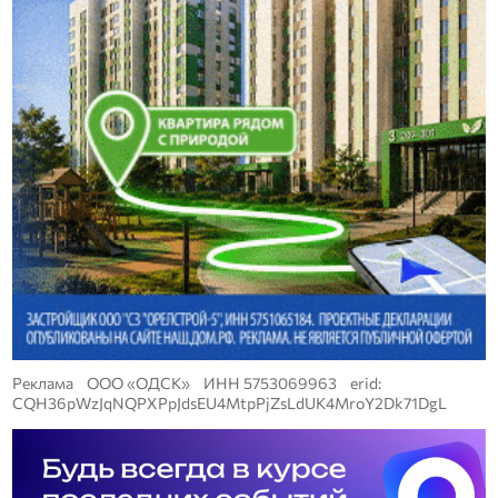
Реклама ООО «ОДСК» ИНН 5753069963 erid:
CQH36pWzJqNQPXPpJdsEU4MtpPjZsLdUK4MroY2Dk71DgL