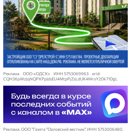
Реклама ООО «ОДСК» ИНН 5753069963 erid:
CQH36pWzJqNQPXPpJdsEU4MtpPjZsLdUK4MroY2Dk71DgL
Реклама. ООО "Газета "Орловский вестник". ИНН 5753006480.