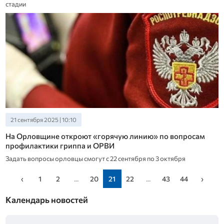
стадии
21 сентября 2025 | 10:10
На Орловщине откроют «горячую линию» по вопросам
профилактики гриппа и ОРВИ
Задать вопросы орловцы смогут с 22 сентября по 3 октября
‹
1
2
...
20
21
22
...
43
44
›
Календарь новостей