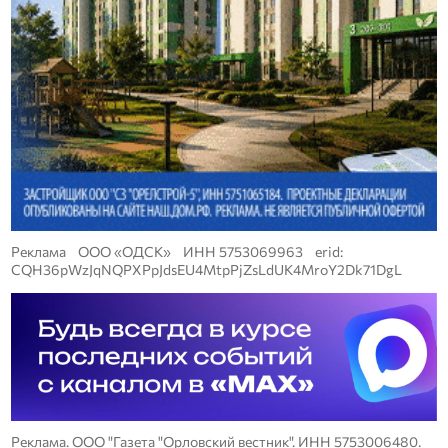
Реклама ООО «ОДСК» ИНН 5753069963 erid:
CQH36pWzJqNQPXPpJdsEU4MtpPjZsLdUK4MroY2Dk71DgL
Реклама. ООО "Газета "Орловский вестник". ИНН 5753006480.