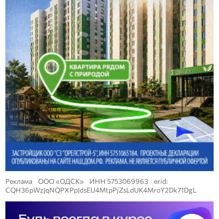
Реклама ООО «ОДСК» ИНН 5753069963 erid:
CQH36pWzJqNQPXPpJdsEU4MtpPjZsLdUK4MroY2Dk71DgL