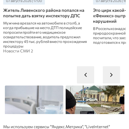
07 августа 2026 | 16:20
07 августа 2026 | 15:
Это цирк какой-то: в Орле шапито
Орловские полиц
«Феникс» оштрафовали за целый ряд
довезли ребенка
нарушений
Девочке срочна тре
помощь.
В Россельхознадзоре и Орловской
природоохранной межрайонной прокуратуре
посчитали, что заезжий гастролер совсем не
подготовился к приезду на Орловщину
Новости СМИ 2
Мы используем сервисы "Яндекс.Метрика", "LiveInternet"