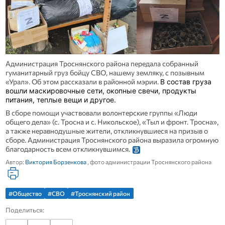
Администрация Троснянского района передала собранный
гуманитарный груз бойцу СВО, нашему земляку, с позывным
«Урал». Об этом рассказали в районной мэрии.
В состав груза
вошли маскировочные сети, окопные свечи, продукты
питания, теплые вещи и другое.
В сборе помощи участвовали волонтерские группы «Люди
общего дела» (с. Тросна и с. Никольское), «Тыл и фронт. Тросна»,
а также неравнодушные жители, откликнувшиеся на призыв о
сборе. Администрация Троснянского района выразила огромную
благодарность всем откликнувшимся.
Автор:
Виктория Борзенкова
, фото администрации Троснянского района
#Общество
#СВО
#Троснянский район
Поделиться: