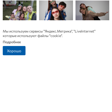
Автор:
Иван Вестников
, фото РСО
Мы используем сервисы "Яндекс.Метрика", "LiveInternet"
которые используют файлы "cookie".
#Тема
#Орловская область
#РСО
Подробнее
Поделиться:
Хорошо
Читайте также по теме