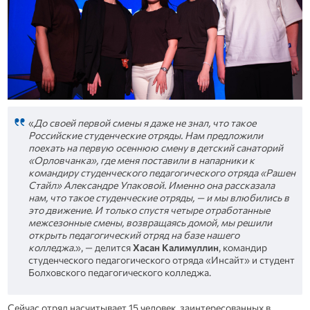
«
До своей первой смены я даже не знал, что такое
Р
оссийские студенческие отряды
. Нам предложили
поехать на первую осеннюю смену в детский санаторий
«Орловчанка», где меня поставили в напарники к
командиру
студенческого педагогического отряда «Рашен
Стайл»
Александре Упаковой. Именно она рассказала
нам, что такое студенческие отряды, — и мы влюбились в
это движение. И только спустя четыре отработанные
межсезонные смены, возвращаясь домой, мы решили
открыть педагогический отряд на базе нашего
колледжа.
», — делится
Хасан Калимуллин
, командир
студенческого педагогического отряда «Инсайт» и студент
Болховского педагогического колледжа.
Сейчас отряд насчитывает 15 человек, заинтересованных в