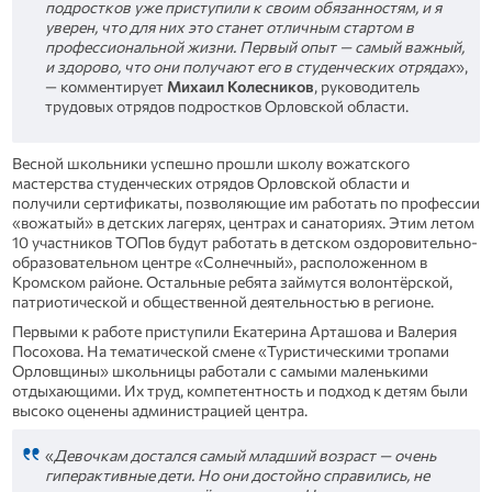
подростков уже приступили к своим обязанностям, и я
уверен, что для них это станет отличным стартом в
профессиональной жизни
.
Первый опыт — самый важный,
и здорово, что они получают его в студенческих отрядах
»,
— комментирует
Михаил Колесников
, руководитель
трудовых отрядов подростков Орловской области.
Весной школьники успешно прошли школу вожатского
мастерства студенческих отрядов Орловской области и
получили сертификаты, позволяющие им работать по профессии
«вожатый» в детских лагерях, центрах и санаториях. Этим летом
10 участников ТОПов будут работать в детском оздоровительно-
образовательном центре «Солнечный», расположенном в
Кромском районе. Остальные ребята займутся волонтёрской,
патриотической и общественной деятельностью в регионе.
Первыми к работе приступили Екатерина Арташова и Валерия
Посохова. На тематической смене «Туристическими тропами
Орловщины» школьницы работали с самыми маленькими
отдыхающими. Их труд, компетентность и подход к детям были
высоко оценены администрацией центра.
«
Девочкам достался самый младший возраст — очень
гиперактивные дети. Но они достойно справились, не