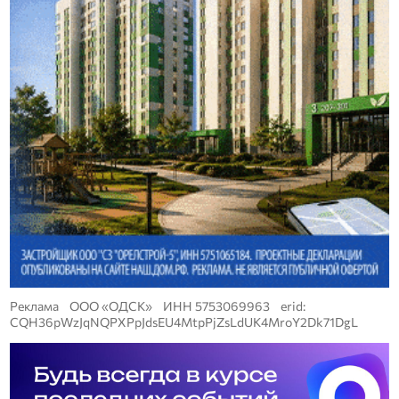
Реклама ООО «ОДСК» ИНН 5753069963 erid:
CQH36pWzJqNQPXPpJdsEU4MtpPjZsLdUK4MroY2Dk71DgL