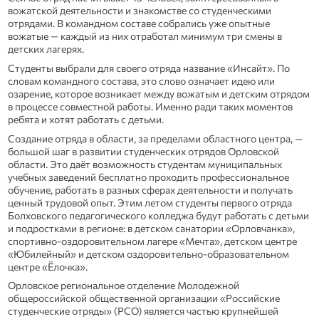
вожатской деятельности и знакомстве со студенческими
отрядами. В командном составе собрались уже опытные
вожатые — каждый из них отработал минимум три смены в
детских лагерях.
Студенты выбрали для своего отряда название «Инсайт». По
словам командного состава, это слово означает идею или
озарение, которое возникает между вожатым и детским отрядом
в процессе совместной работы. Именно ради таких моментов
ребята и хотят работать с детьми.
Создание отряда в области, за пределами областного центра, —
большой шаг в развитии студенческих отрядов Орловской
области. Это даёт возможность студентам муниципальных
учебных заведений бесплатно проходить профессиональное
обучение, работать в разных сферах деятельности и получать
ценный трудовой опыт. Этим летом студенты первого отряда
Болховского педагогического колледжа будут работать с детьми
и подростками в регионе: в детском санатории «Орловчанка»,
спортивно-оздоровительном лагере «Мечта», детском центре
«Юбилейный» и детском оздоровительно-образовательном
центре «Ёлочка».
Орловское региональное отделение Молодежной
общероссийской общественной организации «Российские
студенческие отряды» (РСО) является частью крупнейшей