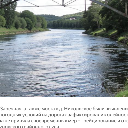
аречная, а также моста в д. Никольское были выявлены
погодных условий на дорогах зафиксировали колейност
а не приняла своевременных мер – грейдирование и от
уновского районного суда.