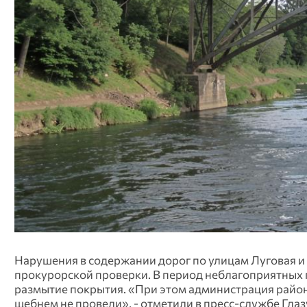
Нарушения в содержании дорог по улицам Луговая и З
прокурорской проверки. В период неблагоприятных 
размытие покрытия. «При этом администрация район
щебнем не провели», - отметили в пресс-службе Глаз