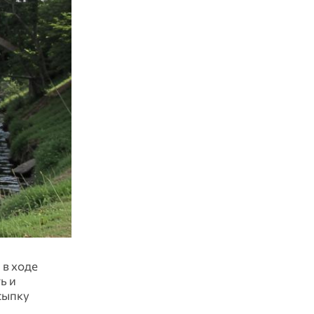
 в ходе
ь и
сыпку