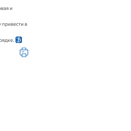
вая и
у привести в
рядке.