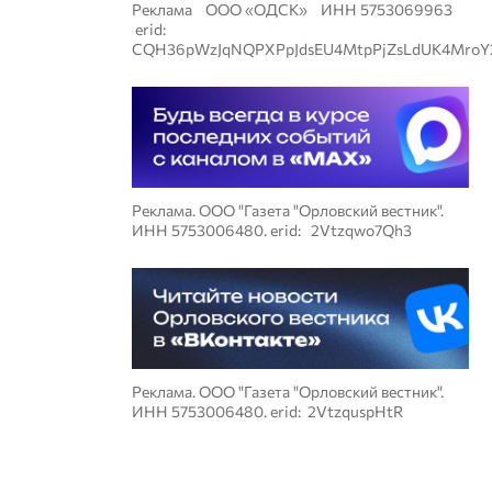
Реклама ООО «ОДСК» ИНН 5753069963
erid:
CQH36pWzJqNQPXPpJdsEU4MtpPjZsLdUK4MroY
Реклама. ООО "Газета "Орловский вестник".
ИНН 5753006480. erid: 2Vtzqwo7Qh3
Реклама. ООО "Газета "Орловский вестник".
ИНН 5753006480. erid: 2VtzquspHtR