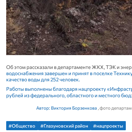
Об этом рассказали в департаменте ЖКХ, ТЭК и эне
водоснабжения завершен и принят в поселке Технику
качество воды для 252 человек.
Работы выполнены благодаря нацпроекту «Инфрастру
рублей из федерального, областного и местного бю
Автор:
Виктория Борзенкова
, фото департа
#Общество
#Глазуновский район
#нацпроекты