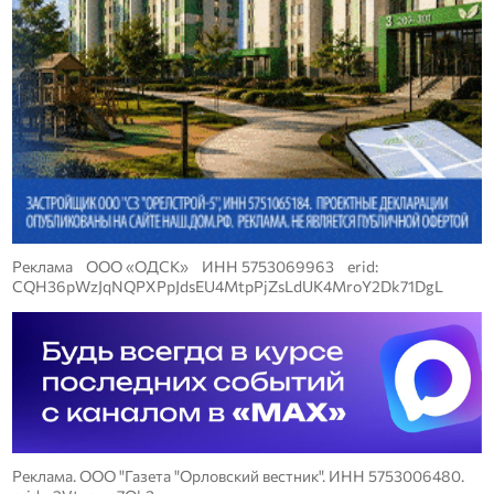
Реклама ООО «ОДСК» ИНН 5753069963 erid:
CQH36pWzJqNQPXPpJdsEU4MtpPjZsLdUK4MroY2Dk71DgL
Реклама. ООО "Газета "Орловский вестник". ИНН 5753006480.