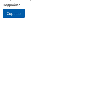
Подробнее
Хорошо
Житель Ливенского
Прокуратура выяснит
района попался на
причины ДТП в Ливнах, в
попытке дать взятку
котором погиб водитель
инспектору ДПС
скорой
+7 (4862) 44-23-46