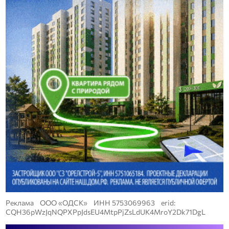
Реклама ООО «ОДСК» ИНН 5753069963 erid:
CQH36pWzJqNQPXPpJdsEU4MtpPjZsLdUK4MroY2Dk71DgL