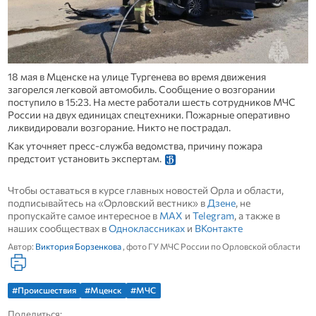
18 мая в Мценске на улице Тургенева во время движения
загорелся легковой автомобиль. Сообщение о возгорании
поступило в 15:23. На месте работали шесть сотрудников МЧС
России на двух единицах спецтехники. Пожарные оперативно
ликвидировали возгорание. Никто не пострадал.
Как уточняет пресс-служба ведомства, причину пожара
предстоит установить экспертам.
Чтобы оставаться в курсе главных новостей Орла и области,
подписывайтесь на «Орловский вестник» в
Дзене
, не
пропускайте самое интересное в
MAX
и
Telegram
, а также в
наших сообществах в
Одноклассниках
и
ВКонтакте
Автор:
Виктория Борзенкова
, фото ГУ МЧС России по Орловской области
#Происшествия
#Мценск
#МЧС
Поделиться: