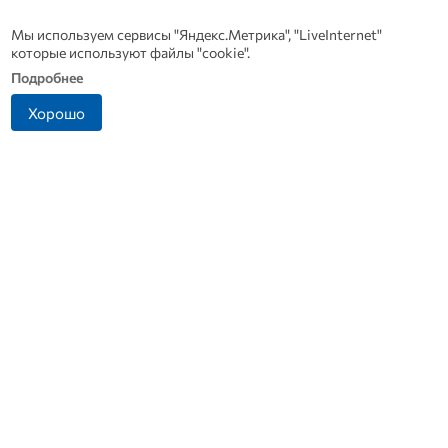
Мы используем сервисы "Яндекс.Метрика", "LiveInternet"
которые используют файлы "cookie".
Подробнее
Хорошо
Какие товары пропадут из
Смолов призвал
магазинов с 1 августа 2026
российских футболистов
р
года
покинуть страну
п