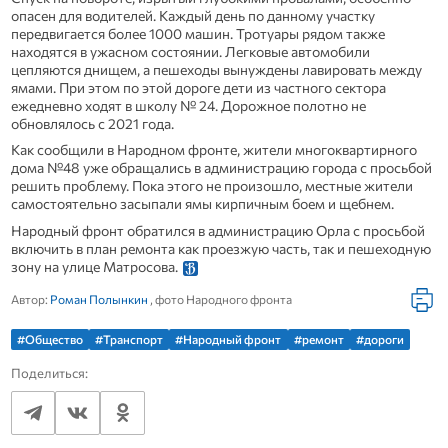
опасен для водителей. Каждый день по данному участку
передвигается более 1000 машин. Тротуары рядом также
находятся в ужасном состоянии. Легковые автомобили
цепляются днищем, а пешеходы вынуждены лавировать между
ямами. При этом по этой дороге дети из частного сектора
ежедневно ходят в школу № 24. Дорожное полотно не
обновлялось с 2021 года.
Как сообщили в Народном фронте, жители многоквартирного
дома №48 уже обращались в администрацию города с просьбой
решить проблему. Пока этого не произошло, местные жители
самостоятельно засыпали ямы кирпичным боем и щебнем.
Народный фронт обратился в администрацию Орла с просьбой
включить в план ремонта как проезжую часть, так и пешеходную
зону на улице Матросова.
Автор:
Роман Полынкин
, фото Народного фронта
#Общество
#Транспорт
#Народный фронт
#ремонт
#дороги
Поделиться: