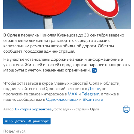
В Орле в переулке Николая Кузнецова до 30 сентября введено
ограничение движения транспортных средств в связи с
капитальным ремонтом автомобильной дороги. Об этом
сообщает городская администрация.
На участке установлены дорожные знаки и информационные
указатели. Жителей и гостей города просят заранее планировать
маршруты с учетом временных ограничений.
Чтобы оставаться в курсе главных новостей Орла и области,
подписывайтесь на «Орловский вестник» в
Дзене
, не
пропускайте самое интересное в
MAX
и
Telegram
, а также в
наших сообществах в
Одноклассниках
и
ВКонтакте
Автор:
Виктория Борзенкова
, фото администрации Орла
#Общество
#Транспорт
Поделиться: