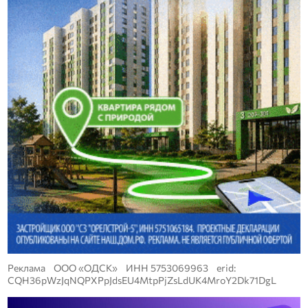
Реклама ООО «ОДСК» ИНН 5753069963 erid:
CQH36pWzJqNQPXPpJdsEU4MtpPjZsLdUK4MroY2Dk71DgL