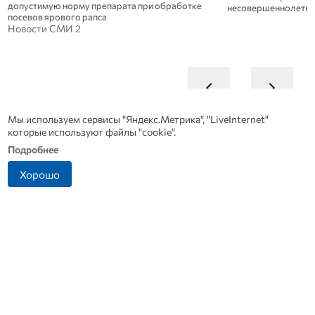
допустимую норму препарата при обработке
несовершеннолетни
посевов ярового рапса
Новости СМИ 2
Мы используем сервисы "Яндекс.Метрика", "LiveInternet"
которые используют файлы "cookie".
Подробнее
Хорошо
Династия Осюшкиных:
Антон Сиротинин
Ф