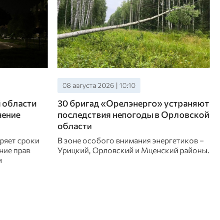
07 августа 2026 | 21:05
 устраняют
Более шести тысяч орловцев
 Орловской
прошли профориентацию с начала
2026 года
ергетиков –
Такая возможность доступна всем
ский районы.
желающим в Кадровых центрах «Работа
в России»