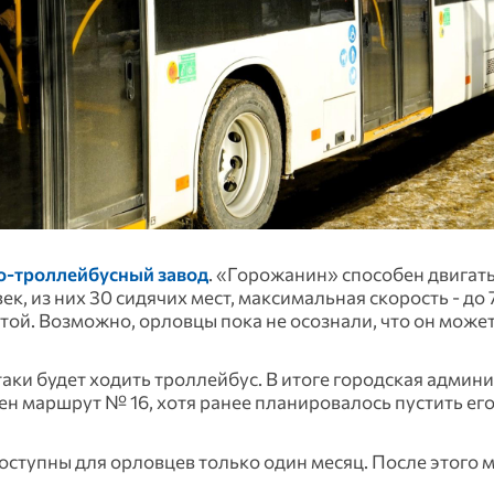
о-троллейбусный завод
. «Горожанин» способен двигать
к, из них 30 сидячих мест, максимальная скорость - до 
ой. Возможно, орловцы пока не осознали, что он может
аки будет ходить троллейбус. В итоге городская админ
ен маршрут № 16, хотя ранее планировалось пустить его
доступны для орловцев только один месяц. После этого