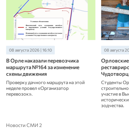
08 августа 2026 | 13:10
08 августа 20
Орловские студентки
Прокурату
реставрировали часовню Николая
взяла на к
Чудотворца в Тверской области
последств
Студенты Орловского реставрационно-
Надзорное в
строительного техникума приняли
устранения 
участие в Выездной школе реставрации
жителей при
исторических объектов деревянного
коммунальны
зодчества.
Новости СМИ 2