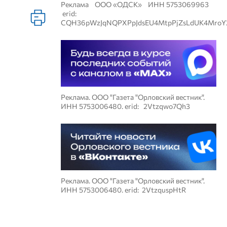
Реклама ООО «ОДСК» ИНН 5753069963
erid:
CQH36pWzJqNQPXPpJdsEU4MtpPjZsLdUK4MroY
Реклама. ООО "Газета "Орловский вестник".
ИНН 5753006480. erid: 2Vtzqwo7Qh3
Реклама. ООО "Газета "Орловский вестник".
ИНН 5753006480. erid: 2VtzquspHtR