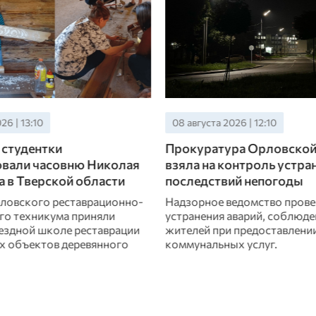
26 | 12:10
08 августа 2026 | 10:10
ра Орловской области
30 бригад «Орелэнерго»
онтроль устранение
последствия непогоды в
ий непогоды
области
едомство проверяет сроки
В зоне особого внимания эн
аварий, соблюдение прав
Урицкий, Орловский и Мцен
 предоставлении
х услуг.