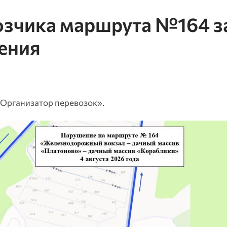
озчика маршрута №164 з
ения
«Организатор перевозок».