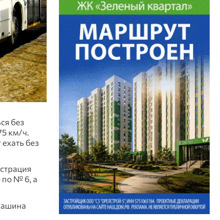
ся без
75 км/ч.
 ехать без
истрация
 по № 6, а
 машина