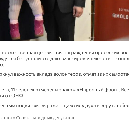
а торжественная церемония награждения орловских вол
удятся без устали: создают маскировочные сети, окопны
ю.
кнул важность вклада волонтеров, отметив их самоот
ета, 11 человек отмечены знаком «Народный фронт. Всё
ти от ОНФ.
евным подвигом, выражающим силу духа и веру в побед
астного Совета народных депутатов