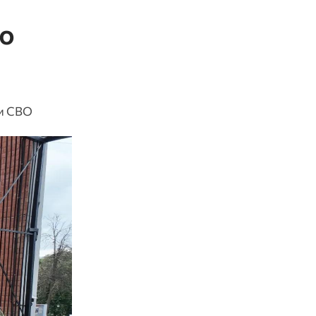
ю
ки СВО