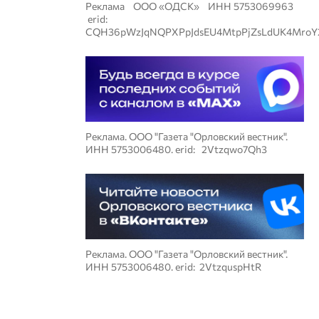
Реклама ООО «ОДСК» ИНН 5753069963
erid:
CQH36pWzJqNQPXPpJdsEU4MtpPjZsLdUK4MroY
Реклама. ООО "Газета "Орловский вестник".
ИНН 5753006480. erid: 2Vtzqwo7Qh3
Реклама. ООО "Газета "Орловский вестник".
ИНН 5753006480. erid: 2VtzquspHtR