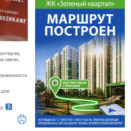
онтеров,
е свечи,
верженность
 для
у.