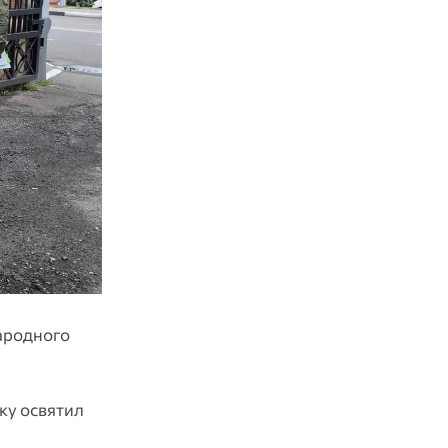
ародного
ку освятил