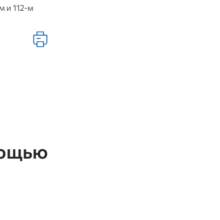
 и 112‑м
мощью