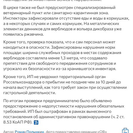
В цирке также не был предусмотрен специализированный
ветеринарный пункт или санитарно-карантинная зона.
Инспекторы зафиксировали отсутствие еды и воды в кормушках,
а в некоторых случаях и самих кормушек. На металлических
элементах денников для верблюдов и вольера дикобраза уже
появилась ржавчина.
Кроме того, проверка показала, что и сам персонал может
находиться в опасности. Зафиксированы нарушения норм
площади: ширина служебных проходов в местах содержания
верблюдов составляла менее 1,3 метра, что создавало
препятствия для свободного передвижения сотрудников и
угрожало их безопасности из-за хранившегося инвентаря.
Кроме того, ИП не уведомил территориальный орган
Россельхознадзора о прибытии не позднее чем за 10 дней до
начала выступлений, как того требует закон при осуществлении
гастрольной деятельности.
По итогам проверки предпринимателю было объявлено
предостережение о недопустимости нарушения обязательных
требований. ИП был оштрафован в рамках вынесенного
постановления об административном правонарушении (ч. 2 ст.
8.53 КоАП РФ).
Автор:
Роман Полынкин
, фото предоставлено редакции «ОВ»