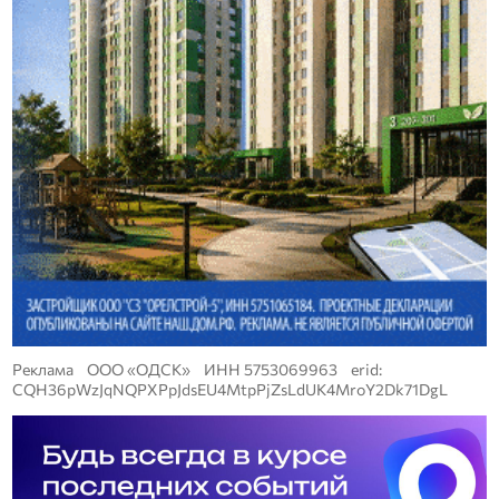
Реклама ООО «ОДСК» ИНН 5753069963 erid:
CQH36pWzJqNQPXPpJdsEU4MtpPjZsLdUK4MroY2Dk71DgL