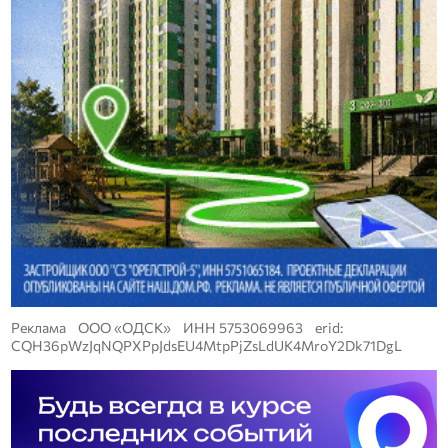
Реклама ООО «ОДСК» ИНН 5753069963 erid:
CQH36pWzJqNQPXPpJdsEU4MtpPjZsLdUK4MroY2Dk71DgL