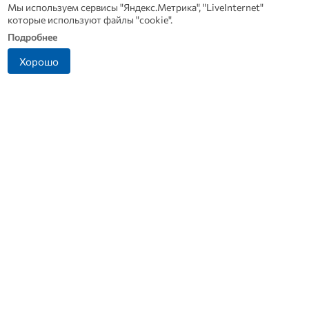
Мы используем сервисы "Яндекс.Метрика", "LiveInternet"
которые используют файлы "cookie".
Подробнее
Хорошо
В Дмитровске принимают
Династия Осюшкиных:
заявления от жителей, чье
«ОВ» продолжает серию
имущество пострадало от
материалов ко Дню
БПЛА
строителя