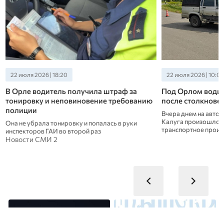
22 июля 2026 | 18:20
22 июля 2026 | 10:00
В Орле водитель получила штраф за
Под Орлом водите
тонировку и неповиновение требованию
после столкновени
полиции
Вчера днем на автодо
Калуга произошло се
Она не убрала тонировку и попалась в руки
транспортное происше
инспекторов ГАИ во второй раз
Новости СМИ 2