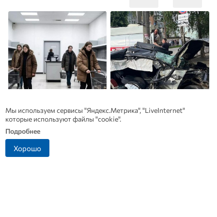
Мы используем сервисы "Яндекс.Метрика", "LiveInternet"
которые используют файлы "cookie".
Подробнее
Какие товары пропадут из
Прокуратура выяснит
Хорошо
магазинов с 1 августа 2026
причины ДТП в Ливнах, в
года
котором погиб водитель
скорой