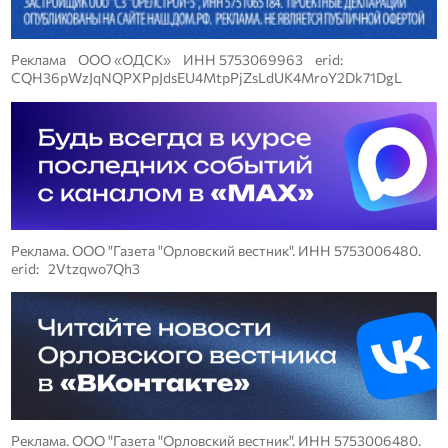
Реклама ООО «ОДСК» ИНН 5753069963 erid:
CQH36pWzJqNQPXPpJdsEU4MtpPjZsLdUK4MroY2Dk71DgL
Реклама. ООО "Газета "Орловский вестник". ИНН 5753006480.
erid: 2Vtzqwo7Qh3
Реклама. ООО "Газета "Орловский вестник". ИНН 5753006480.