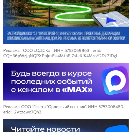
Реклама ООО «ОДСК» ИНН 5753069963 erid:
CQH36pWzJqNQPXPpJdsEU4MtpPjZsLdUK4MroY2Dk71DgL
Реклама. ООО "Газета "Орловский вестник". ИНН 5753006480.
erid: 2Vtzqwo7Qh3