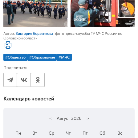
Автор:
Виктория Борзенкова
, фото пресс-службы ГУ МЧС России по
Орловской области
#Общество
#Образование
#МЧС
Поделиться:
Календарь новостей
<
Август
2026
>
Пн
Вт
Ср
Чт
Пт
Сб
Вс