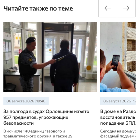
Читайте также по теме
06 августа 2026 | 19:40
06 августа 2026 | 17:
За полгода в судах Орловщины изъято
В доме на Раздо
957 предметов, угрожающих
восстановительн
в
безопасности
попадания БПЛА
В их числе 140 единиц газового и
Сегодня на доме ус
травматического оружия, а также 29
фасадный подъемни
а