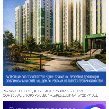
Реклама ООО «ОДСК» ИНН 5753069963 erid:
CQH36pWzJqNQPXPpJdsEU4MtpPjZsLdUK4MroY2Dk71DgL