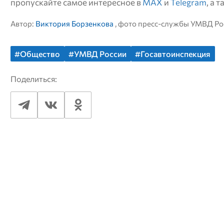
пропускайте самое интересное в
MAX
и
Telegram
, а 
Автор:
Виктория Борзенкова
, фото пресс-службы УМВД Ро
#Общество
#УМВД России
#Госавтоинспекция
Поделиться: