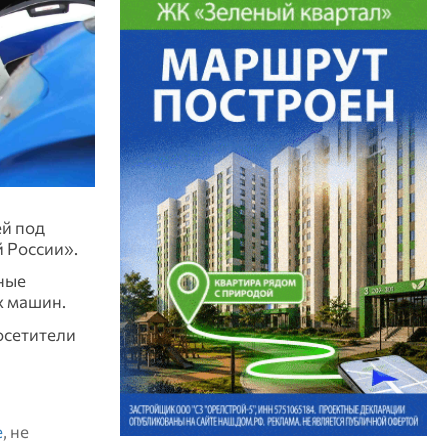
ей под
й России».
ные
х машин.
осетители
е
, не