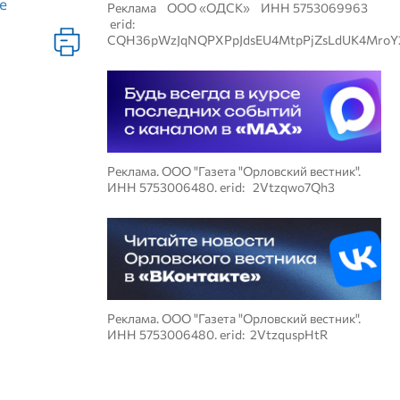
е
Реклама ООО «ОДСК» ИНН 5753069963
erid:
CQH36pWzJqNQPXPpJdsEU4MtpPjZsLdUK4MroY
Реклама. ООО "Газета "Орловский вестник".
ИНН 5753006480. erid: 2Vtzqwo7Qh3
Реклама. ООО "Газета "Орловский вестник".
ИНН 5753006480. erid: 2VtzquspHtR