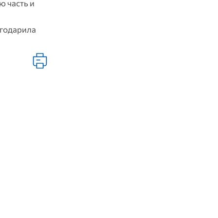
ю часть и
агодарила
й