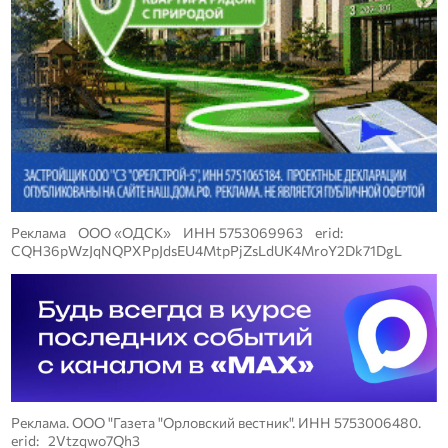
Реклама ООО «ОДСК» ИНН 5753069963 erid:
CQH36pWzJqNQPXPpJdsEU4MtpPjZsLdUK4MroY2Dk71DgL
Реклама. ООО "Газета "Орловский вестник". ИНН 5753006480.
erid: 2Vtzqwo7Qh3