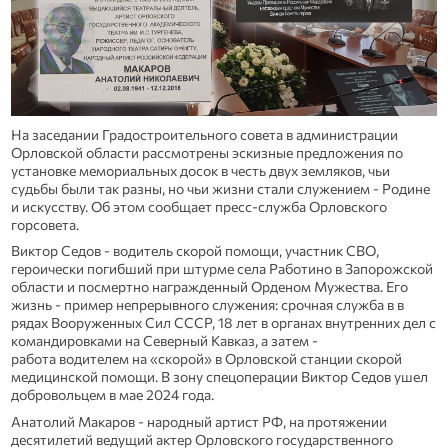
На заседании Градостроительного совета в администрации
Орловской области рассмотрены эскизные предложения по
установке мемориальных досок в честь двух земляков, чьи
судьбы были так разны, но чьи жизни стали служением - Родине
и искусству. Об этом сообщает пресс-служба Орловского
горсовета.
Виктор Седов - водитель скорой помощи, участник СВО,
героически погибший при штурме села Работино в Запорожской
области и посмертно награжденный Орденом Мужества. Его
жизнь - пример непрерывного служения: срочная служба в в
рядах Вооруженных Сил СССР, 18 лет в органах внутренних дел с
командировками на Северный Кавказ, а затем -
работа водителем на «скорой» в Орловской станции скорой
медицинской помощи. В зону спецоперации Виктор Седов ушел
добровольцем в мае 2024 года.
Анатолий Макаров - народный артист РФ, на протяжении
десятилетий ведущий актер Орловского государственного