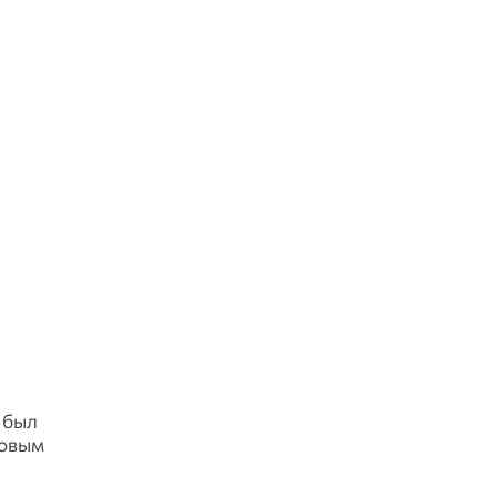
 был
новым