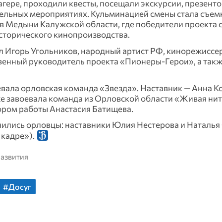
гере, проходили квесты, посещали экскурсии, презент
тельных мероприятиях. Кульминацией смены стала съем
в Медыни Калужской области, где победители проекта 
исторического кинопроизводства.
 Игорь Угольников, народный артист РФ, кинорежиссер
венный руководитель проекта «Пионеры-Герои», а такж
вала орловская команда «Звезда». Наставник — Анна К
же завоевала команда из Орловской области «Живая нит
ором работы Анастасия Батищева.
чились орловцы: наставники Юлия Нестерова и Наталья
 кадре»).
развития
#Досуг