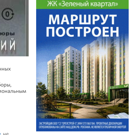
нных
боры,
сиональным
е
, не