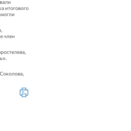
овали
ка итогового
смогли
,
е член
оростелева,
ь».
 Соколова,