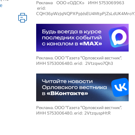
Реклама ООО «ОДСК» ИНН 5753069963
е
erid:
CQH36pWzJqNQPXPpJdsEU4MtpPjZsLdUK4MroY
Реклама. ООО "Газета "Орловский вестник".
ИНН 5753006480. erid: 2Vtzqwo7Qh3
Реклама. ООО "Газета "Орловский вестник".
ИНН 5753006480. erid: 2VtzquspHtR