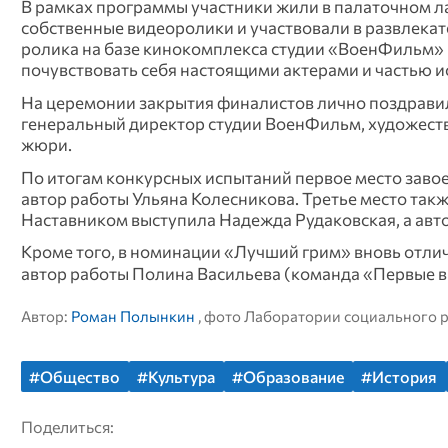
В рамках программы участники жили в палаточном ла
собственные видеоролики и участвовали в развлека
ролика на базе кинокомплекса студии «ВоенФильм» 
почувствовать себя настоящими актерами и частью 
На церемонии закрытия финалистов лично поздравил
генеральный директор студии ВоенФильм, художест
жюри.
По итогам конкурсных испытаний первое место завое
автор работы Ульяна Колесникова. Третье место так
Наставником выступила Надежда Рудаковская, а авт
Кроме того, в номинации «Лучший грим» вновь отли
автор работы Полина Васильева (команда «Первые в
Автор:
Роман Полынкин
, фото Лаборатории социального 
#Общество
#Культура
#Образование
#История
Поделиться: