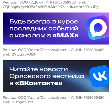
Реклама ООО «ОДСК» ИНН 5753069963 erid:
CQH36pWzJqNQPXPpJdsEU4MtpPjZsLdUK4MroY2Dk71DgL
Реклама. ООО "Газета "Орловский вестник". ИНН 5753006480.
erid: 2Vtzqwo7Qh3
Реклама. ООО "Газета "Орловский вестник". ИНН 5753006480.
erid: 2VtzquspHtR