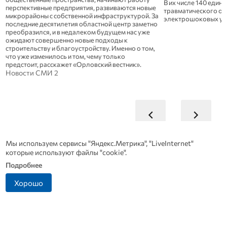
В их числе 140 едини
перспективные предприятия, развиваются новые
травматического ору
микрорайоны с собственной инфраструктурой. За
электрошоковых ус
последние десятилетия областной центр заметно
преобразился, и в недалеком будущем нас уже
ожидают совершенно новые подходы к
строительству и благоустройству. Именно о том,
что уже изменилось и том, чему только
предстоит, расскажет «Орловский вестник».
Новости СМИ 2
Мы используем сервисы "Яндекс.Метрика", "LiveInternet"
которые используют файлы "cookie".
Подробнее
Хорошо