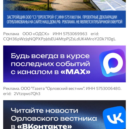
Реклама ООО «ОДСК» ИНН 5753069963 erid:
CQH36pWzJqNQPXPpJdsEU4MtpPjZsLdUK4MroY2Dk71DgL
Реклама. ООО "Газета "Орловский вестник". ИНН 5753006480.
erid: 2Vtzqwo7Qh3