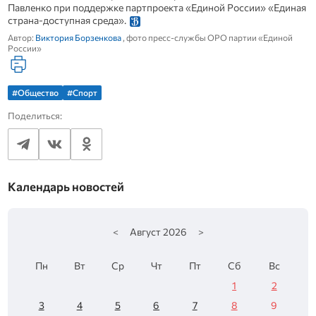
Павленко при поддержке партпроекта «Единой России» «Единая
страна-доступная среда».
Автор:
Виктория Борзенкова
, фото пресс-службы ОРО партии «Единой
России»
#Общество
#Спорт
Поделиться:
Календарь новостей
<
Август
2026
>
Пн
Вт
Ср
Чт
Пт
Сб
Вс
1
2
3
4
5
6
7
8
9