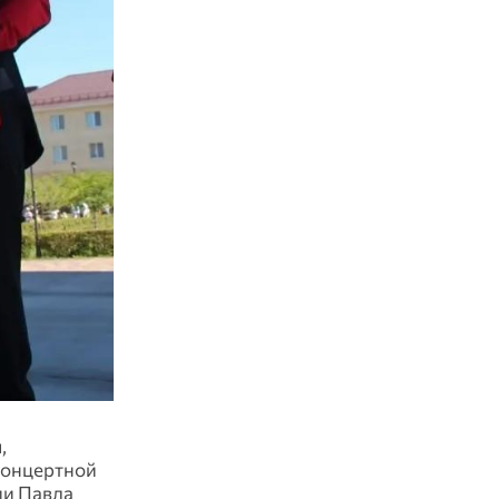
,
концертной
ии Павла