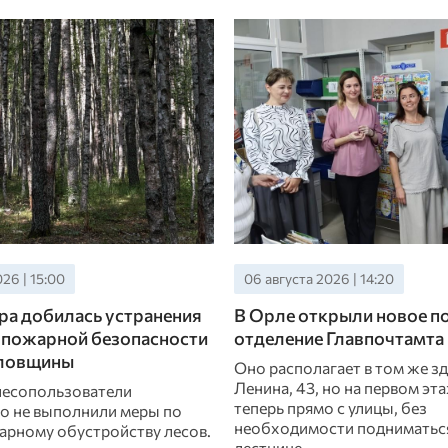
26 | 15:00
06 августа 2026 | 14:20
а добилась устранения
В Орле открыли новое п
 пожарной безопасности
отделение Главпочтамта
рловщины
Оно располагает в том же зд
Ленина, 43, но на первом эт
есопользователи
теперь прямо с улицы, без
о не выполнили меры по
необходимости подниматьс
рному обустройству лесов.
лестнице