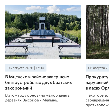
06 августа 2026 | 17:00
06 августа 20
В Мценском районе завершено
Прокуратур
благоустройство двух братских
нарушений
захоронений
в лесах О
В этом году обновили мемориалы в
Некоторые л
деревнях Высокое и Мелынь.
своевременн
противопожа