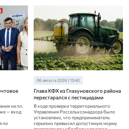
06 августа 2026 | 13:40
очтовое
Глава КФХ из Глазуновского района
перестарался с пестицидами
ании на пл.
В ходе проверки территориального
аже — вход
Управления Россельхознадзора было
установлено, что предприниматель
я по
серьезно превысил допустимую норму
препарата при обработке посевов