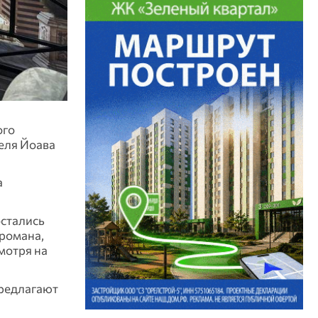
ого
еля Йоава
а
остались
 романа,
мотря на
предлагают