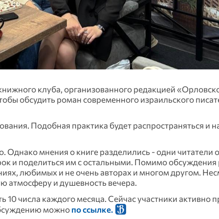
а книжного клуба, организованного редакцией «Орловск
чтобы обсудить роман современного израильского писат
сования. Подобная практика будет распространяться и н
о. Однако мнения о книге разделились - одни читатели 
рок и поделиться им с остальными. Помимо обсуждения
иях, любимых и не очень авторах и многом другом. Нес
ую атмосферу и душевность вечера.
ь 10 числа каждого месяца. Сейчас участники активно 
 обсуждению можно
по ссылке.