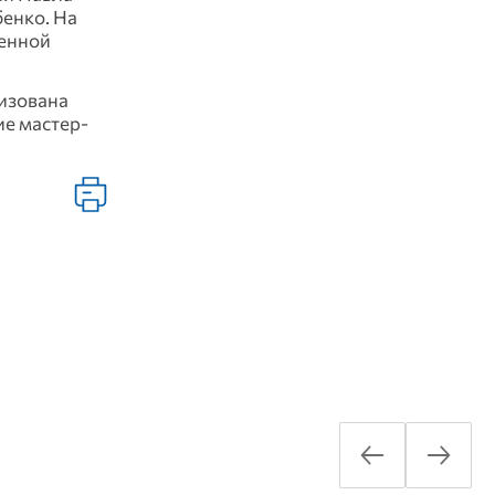
бенко. На
менной
низована
ие мастер-