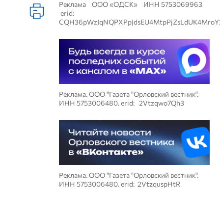
Реклама ООО «ОДСК» ИНН 5753069963
erid:
CQH36pWzJqNQPXPpJdsEU4MtpPjZsLdUK4MroY
Реклама. ООО "Газета "Орловский вестник".
ИНН 5753006480. erid: 2Vtzqwo7Qh3
Реклама. ООО "Газета "Орловский вестник".
ИНН 5753006480. erid: 2VtzquspHtR