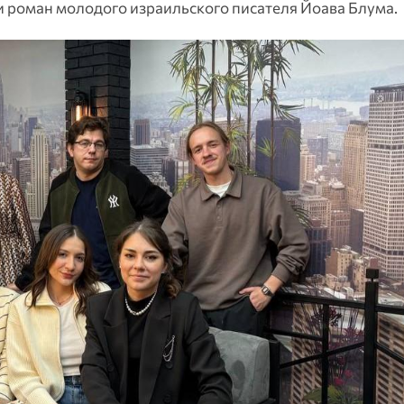
 роман молодого израильского писателя Йоава Блума.