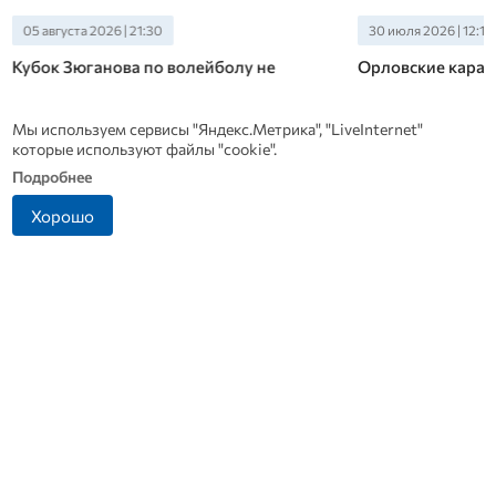
05 августа 2026 | 21:30
30 июля 2026 | 12:10
Кубок Зюганова по волейболу не
Орловские карат
достался орловским спортсменкам
медалей на меж
При этом в соревнованиях участвовало всего три
Крупнейшие соревно
Мы используем сервисы "Яндекс.Метрика", "LiveInternet"
команды, две из которых орловские
Open» прошли в Со
которые используют файлы "cookie".
Подробнее
Новости СМИ 2
Хорошо