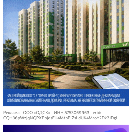
Реклама ООО «ОДСК» ИНН 5753069963 erid:
CQH36pWzJqNQPXPpJdsEU4MtpPjZsLdUK4MroY2Dk71DgL