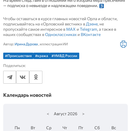
На время следствия в отношении него избрана мера пресечения
— подписка о невыезде и надлежащем поведении.
Чтобы оставаться в курсе главных новостей Орла и области,
подписывайтесь на «Орловский вестник» в
Дзене
, не
пропускайте самое интересное в
MAX
и
Telegram
, а также в
наших сообществах в
Одноклассниках
и
ВКонтакте
Автор:
Ирина Дурова
, иллюстрация ИИ
#Происшествия
#кража
#УМВД России
Поделиться:
Календарь новостей
<
Август
2026
>
Пн
Вт
Ср
Чт
Пт
Сб
Вс