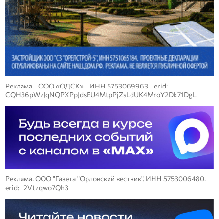
Реклама ООО «ОДСК» ИНН 5753069963 erid:
CQH36pWzJqNQPXPpJdsEU4MtpPjZsLdUK4MroY2Dk71DgL
Реклама. ООО "Газета "Орловский вестник". ИНН 5753006480.
erid: 2Vtzqwo7Qh3