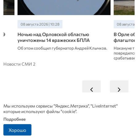
08 августа 2026 | 10:28
08 августа 2026 | 09
Ночью над Орловской областью
В Орле обновят 
уничтожены 14 вражеских БПЛА
флагштоке посл
Об этом сообщил губернатор Андрей Клычков.
Накануне триколор з
повредился при авт
срабатывает при сил
Новости СМИ 2
Мы используем сервисы "Яндекс.Метрика", "LiveInternet"
которые используют файлы "cookie".
Подробнее
Хорошо