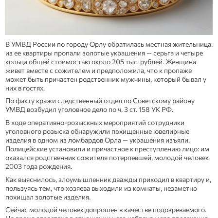
В УМВД России по городу Орлу обратилась местная жительница:
из ее квартиры пропали золотые украшения — серьга и четыре
кольца общей стоимостью около 205 тыс. рублей. Женщина
живет вместе с сожителем и предположила, что к пропаже
может быть причастен родственник мужчины, который бывал у
них в гостях.
По факту кражи следственный отдел по Советскому району
УМВД возбудил уголовное дело по ч. 3 ст. 158 УК РФ.
В ходе оперативно‑розыскных мероприятий сотрудники
уголовного розыска обнаружили похищенные ювелирные
изделия в одном из ломбардов Орла — украшения изъяли.
Полицейские установили и причастное к преступлению лицо: им
оказался родственник сожителя потерпевшей, молодой человек
2003 года рождения.
Как выяснилось, злоумышленник дважды приходил в квартиру и,
пользуясь тем, что хозяева выходили из комнаты, незаметно
похищал золотые изделия.
Сейчас молодой человек допрошен в качестве подозреваемого.