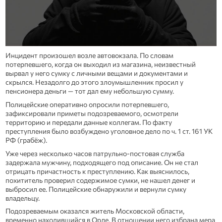
Инцидент произошел возле автовокзала. По словам
потерпевшего, когда он выходил из магазина, неизвестный
вырвал у него сумку с личными вещами и документами и
скрылся. Незадолго до этого злоумышленник просил у
пенсионера деньги — тот дал ему небольшую сумму.
Полицейские оперативно опросили потерпевшего,
зафиксировали приметы подозреваемого, осмотрели
территорию и передали данные коллегам. По факту
преступления было возбуждено уголовное дело по ч. 1 ст. 161 УК
РФ (грабёж).
Уже через несколько часов патрульно‑постовая служба
задержала мужчину, подходящего под описание. Он не стал
отрицать причастность к преступлению. Как выяснилось,
похититель проверил содержимое сумки, не нашел денег и
выбросил ее. Полицейские обнаружили и вернули сумку
владельцу.
Подозреваемым оказался житель Московской области,
временно находившийся в Орле. В отношении него избрана мера