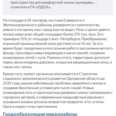
пространство для комфортной жизни орловцев», –
отметили в ГК «ОДСК».
На площади в 26 гектаров, на стыке Северного и
Железнодорожного районов, развернется строительство,
равного которому наш город еще не видел. Речь о целых девяти
жилых кварталах общей площадью более 270 тыс. кв.м. Это
примерно 15% от площади Санкт-Петербурга. Преображение
огромной промышленной зоны растянется на 14 лет. За это
время будет проделана колоссальная работа: расселение ветхого
фонда, прокладка новых водоводов и магистралей, создание
инженерных сетей с нуля. Помимо этого, территорию дополнят
парки, велосипедные дорожки, открытые рекреационные зоны, а
также эко-тропы.
Кроме того, проект органично вписывается в Стратегию
социально-экономического развития Орловской области до
2035 года, решая наболевшую проблему аварийного жилья и
создавая безопасные условия для тысяч семей. Новые
инженерные сети и транспортные развязки снимут напряжение с
городских артерий, а современные ландшафтные решения с
игровыми зонами для всех возрастов превратят этот уголок
Орла в новую точку притяжения.
Градообразующие микрорайоны