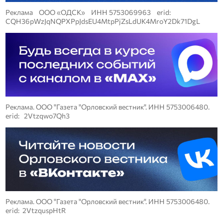
Реклама ООО «ОДСК» ИНН 5753069963 erid:
CQH36pWzJqNQPXPpJdsEU4MtpPjZsLdUK4MroY2Dk71DgL
Реклама. ООО "Газета "Орловский вестник". ИНН 5753006480.
erid: 2Vtzqwo7Qh3
Реклама. ООО "Газета "Орловский вестник". ИНН 5753006480.
erid: 2VtzquspHtR