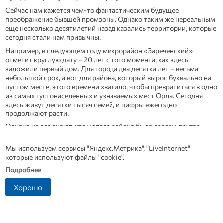
Сейчас нам кажется чем-то фантастическим будущее
преображение бывшей промзоны. Однако таким же нереальным
еще несколько десятилетий назад казались территории, которые
сегодня стали нам привычны.
Например, в следующем году микрорайон «Зареченский»
отметит круглую дату – 20 лет с того момента, как здесь
заложили первый дом. Для города два десятка лет – весьма
небольшой срок, а вот для района, который вырос буквально на
пустом месте, этого времени хватило, чтобы превратиться в одно
из самых густонаселенных и узнаваемых мест Орла. Сегодня
здесь живут десятки тысяч семей, и цифры ежегодно
продолжают расти.
Однако не все знают, что у этого района была совсем другая
жизнь. На старых градостроительных планах место
обозначалось как «Пробуждение». Так называлась
Мы используем сервисы "Яндекс.Метрика", "LiveInternet"
сельхозартель, а позже колхоз, который появился здесь еще в
которые используют файлы "cookie".
послевоенные годы. Поля засевали кукурузой и овсом, разбивали
Подробнее
сады. Тогда никто не мог и предположить, что через полвека на
этих же землях вырастут многоэтажки, а вместо комбайнов по
Хорошо
улицам поедут автобусы.Идея передать поля под жилую
застройку возникла еще в 1989 году. Орловский райисполком
даже принял соответствующее постановление, но до дела так и
не дошло, и документ остался лишь на бумаге. Почти два