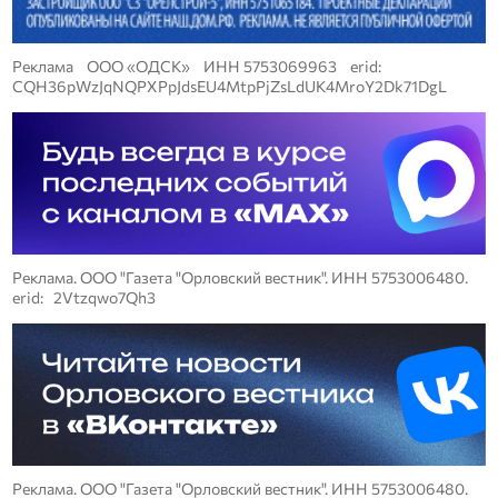
Реклама ООО «ОДСК» ИНН 5753069963 erid:
CQH36pWzJqNQPXPpJdsEU4MtpPjZsLdUK4MroY2Dk71DgL
Реклама. ООО "Газета "Орловский вестник". ИНН 5753006480.
erid: 2Vtzqwo7Qh3
Реклама. ООО "Газета "Орловский вестник". ИНН 5753006480.