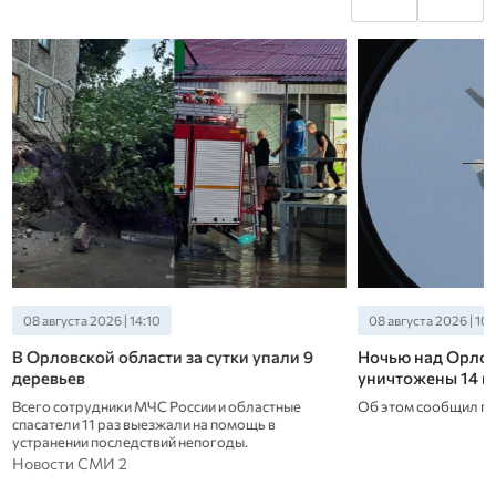
08 августа 2026 | 10:28
08 августа 2026 | 09
Ночью над Орловской областью
В Орле обновят 
уничтожены 14 вражеских БПЛА
флагштоке посл
Об этом сообщил губернатор Андрей Клычков.
Накануне триколор з
повредился при авт
срабатывает при сил
Новости СМИ 2