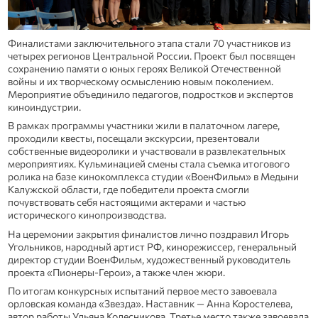
Финалистами заключительного этапа стали 70 участников из
четырех регионов Центральной России. Проект был посвящен
сохранению памяти о юных героях Великой Отечественной
войны и их творческому осмыслению новым поколением.
Мероприятие объединило педагогов, подростков и экспертов
киноиндустрии.
В рамках программы участники жили в палаточном лагере,
проходили квесты, посещали экскурсии, презентовали
собственные видеоролики и участвовали в развлекательных
мероприятиях. Кульминацией смены стала съемка итогового
ролика на базе кинокомплекса студии «ВоенФильм» в Медыни
Калужской области, где победители проекта смогли
почувствовать себя настоящими актерами и частью
исторического кинопроизводства.
На церемонии закрытия финалистов лично поздравил Игорь
Угольников, народный артист РФ, кинорежиссер, генеральный
директор студии ВоенФильм, художественный руководитель
проекта «Пионеры-Герои», а также член жюри.
По итогам конкурсных испытаний первое место завоевала
орловская команда «Звезда». Наставник — Анна Коростелева,
автор работы Ульяна Колесникова. Третье место также завоевала