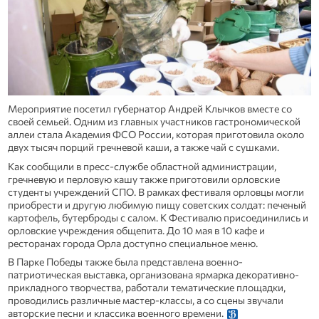
Мероприятие посетил губернатор Андрей Клычков вместе со
своей семьей. Одним из главных участников гастрономической
аллеи стала Академия ФСО России, которая приготовила около
двух тысяч порций гречневой каши, а также чай с сушками.
Как сообщили в пресс-службе областной администрации,
гречневую и перловую кашу также приготовили орловские
студенты учреждений СПО. В рамках фестиваля орловцы могли
приобрести и другую любимую пищу советских солдат: печеный
картофель, бутерброды с салом. К Фестивалю присоединились и
орловские учреждения общепита. До 10 мая в 10 кафе и
ресторанах города Орла доступно специальное меню.
В Парке Победы также была представлена военно-
патриотическая выставка, организована ярмарка декоративно-
прикладного творчества, работали тематические площадки,
проводились различные мастер-классы, а со сцены звучали
авторские песни и классика военного времени.