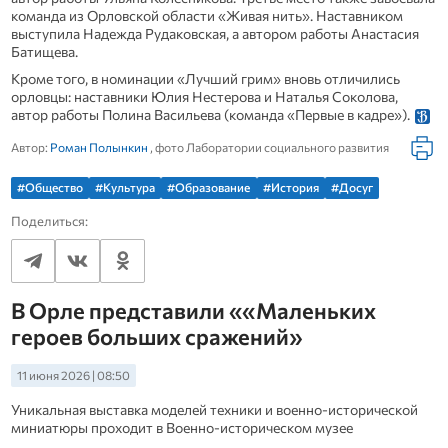
команда из Орловской области «Живая нить». Наставником
выступила Надежда Рудаковская, а автором работы Анастасия
Батищева.
Кроме того, в номинации «Лучший грим» вновь отличились
орловцы: наставники Юлия Нестерова и Наталья Соколова,
автор работы Полина Васильева (команда «Первые в кадре»).
Автор:
Роман Полынкин
, фото Лаборатории социального развития
#Общество
#Культура
#Образование
#История
#Досуг
Поделиться:
В Орле представили ««Маленьких
героев больших сражений»
11 июня 2026 | 08:50
Уникальная выставка моделей техники и военно-исторической
миниатюры проходит в Военно-историческом музее