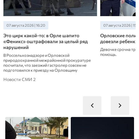
07 августа 2026 | 16:20
07 августа 2026 | 15:
Это цирк какой-то: в Орле шапито
Орловские полиц
«Феникс» оштрафовали за целый ряд
довезли ребенка
нарушений
Девочке срочна тре
помощь.
В Россельхознадзоре и Орловской
природоохранной межрайонной прокуратуре
посчитали, что заезжий гастролер совсем не
подготовился к приезду на Орловщину
Новости СМИ 2