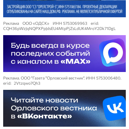
Реклама ООО «ОДСК» ИНН 5753069963 erid:
CQH36pWzJqNQPXPpJdsEU4MtpPjZsLdUK4MroY2Dk71DgL
Реклама. ООО "Газета "Орловский вестник". ИНН 5753006480.
erid: 2Vtzqwo7Qh3