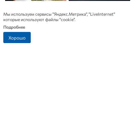
Мы используем сервисы "Яндекс.Метрика", "LiveInternet"
которые используют файлы "cookie".
Подробнее
Хорошо
Житель Ливенского
В Дмитровске принимают
района попался на
заявления от жителей, чье
попытке дать взятку
имущество пострадало от
инспектору ДПС
БПЛА