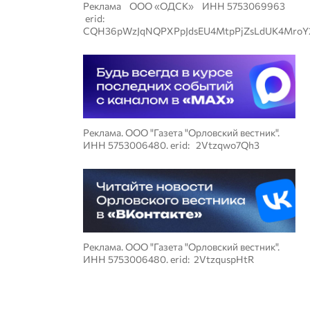
Реклама ООО «ОДСК» ИНН 5753069963
erid:
CQH36pWzJqNQPXPpJdsEU4MtpPjZsLdUK4MroY
Реклама. ООО "Газета "Орловский вестник".
ИНН 5753006480. erid: 2Vtzqwo7Qh3
Реклама. ООО "Газета "Орловский вестник".
ИНН 5753006480. erid: 2VtzquspHtR