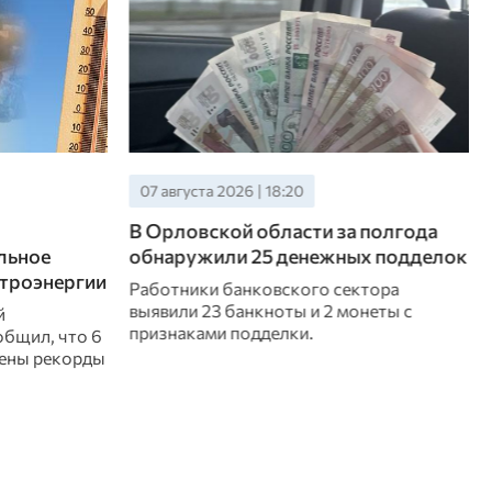
07 августа 2026 | 18:20
В Орловской области за полгода
льное
обнаружили 25 денежных подделок
ктроэнергии
Работники банковского сектора
выявили 23 банкноты и 2 монеты с
й
признаками подделки.
общил, что 6
влены рекорды