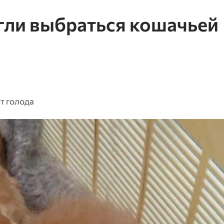
гли выбраться кошачьей
от голода