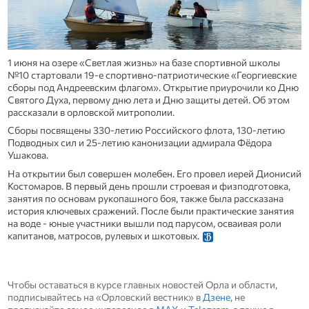
1 июня на озере «Светлая жизнь» на базе спортивной школы
№10 стартовали 19-е спортивно-патриотические «Георгиевские
сборы под Андреевским флагом». Открытие приурочили ко Дню
Святого Духа, первому дню лета и Дню защиты детей. Об этом
рассказали в орловской митрополии.
Сборы посвящены 330-летию Российского флота, 130-летию
Подводных сил и 25-летию канонизации адмирала Фёдора
Ушакова.
На открытии был совершен молебен. Его провел иерей Дионисий
Костомаров. В первый день прошли строевая и физподготовка,
занятия по основам рукопашного боя, также была рассказана
история ключевых сражений. После были практические занятия
на воде - юные участники вышли под парусом, осваивая роли
капитанов, матросов, рулевых и шкотовых.
Чтобы оставаться в курсе главных новостей Орла и области,
подписывайтесь на «Орловский вестник» в
Дзене
, не