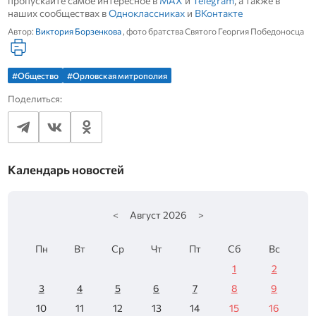
пропускайте самое интересное в
MAX
и
Telegram
, а также в
наших сообществах в
Одноклассниках
и
ВКонтакте
Автор:
Виктория Борзенкова
, фото братства Святого Георгия Победоносца
#Общество
#Орловская митрополия
Поделиться:
Календарь новостей
<
Август
2026
>
Пн
Вт
Ср
Чт
Пт
Сб
Вс
1
2
3
4
5
6
7
8
9
10
11
12
13
14
15
16