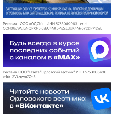
Реклама ООО «ОДСК» ИНН 5753069963 erid:
CQH36pWzJqNQPXPpJdsEU4MtpPjZsLdUK4MroY2Dk71DgL
Реклама. ООО "Газета "Орловский вестник". ИНН 5753006480.
erid: 2Vtzqwo7Qh3