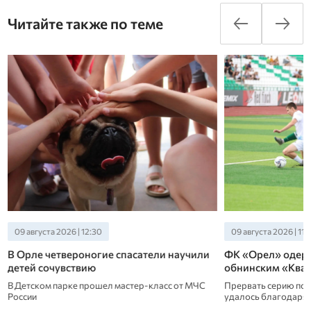
Читайте также по теме
09 августа 2026 | 11:30
09 августа 2026 | 10
ФК «Орел» одержал победу над
В Новодеревеньк
обнинским «Квантом»
мужчина
Прервать серию поражений «зелено-белым»
Трагедия произошла
удалось благодаря голу в самом конце матча
реке Любовше