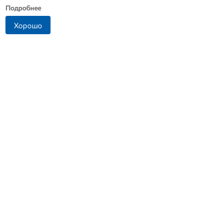
Подробнее
Хорошо
Что стало причиной
В Дмитровске принимают
громкого взрыва в
заявления от жителей, чье
Москве 7 августа
имущество пострадало от
БПЛА