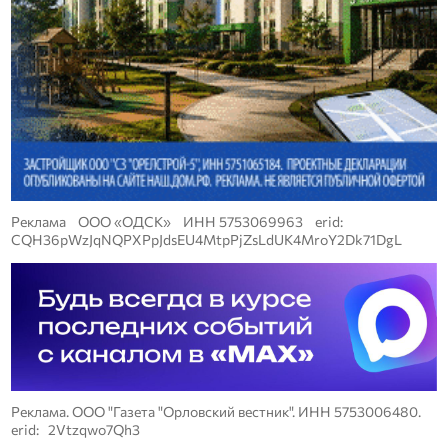
Реклама ООО «ОДСК» ИНН 5753069963 erid:
CQH36pWzJqNQPXPpJdsEU4MtpPjZsLdUK4MroY2Dk71DgL
Реклама. ООО "Газета "Орловский вестник". ИНН 5753006480.
erid: 2Vtzqwo7Qh3