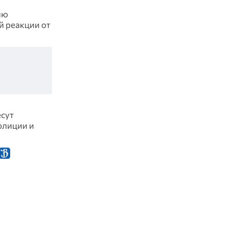
ию
й реакции от
есут
олиции и