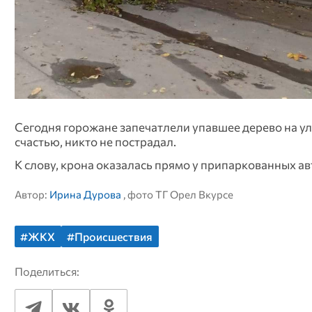
Сегодня горожане запечатлели упавшее дерево на ул.
счастью, никто не пострадал.
К слову, крона оказалась прямо у припаркованных а
Автор:
Ирина Дурова
, фото ТГ Орел Вкурсе
#ЖКХ
#Происшествия
Поделиться: