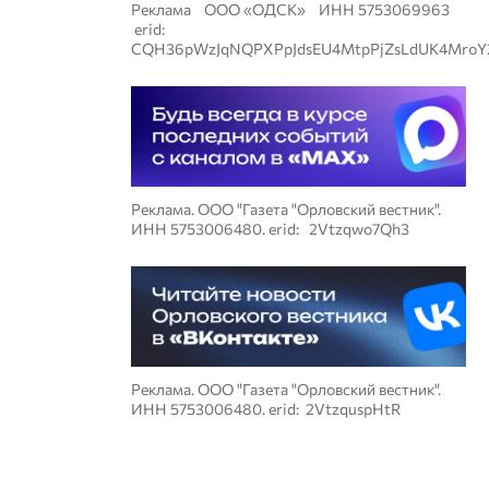
Реклама ООО «ОДСК» ИНН 5753069963
erid:
CQH36pWzJqNQPXPpJdsEU4MtpPjZsLdUK4MroY
Реклама. ООО "Газета "Орловский вестник".
ИНН 5753006480. erid: 2Vtzqwo7Qh3
Реклама. ООО "Газета "Орловский вестник".
ИНН 5753006480. erid: 2VtzquspHtR