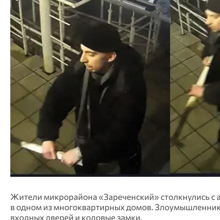
Жители микрорайона «Зареченский» столкнулись с 
в одном из многоквартирных домов. Злоумышленники
входных дверей и кодовые замки.