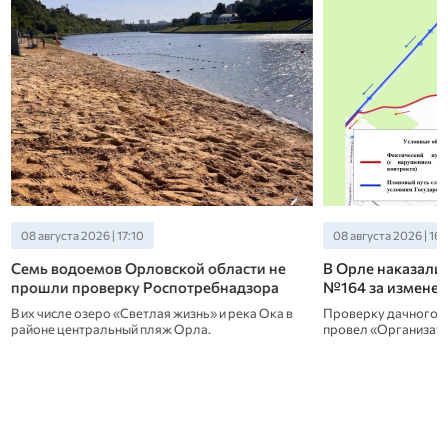
08 августа 2026 | 16:10
08 августа 2026 | 13:
В Орле наказали перевозчика маршрута
Орловские студе
№164 за изменение схемы движения
часовню Николая
области
Проверку дачного маршрута на этой неделе
провел «Организатор перевозок».
Студенты Орловско
строительного техни
Выездной школе рес
объектов деревянно