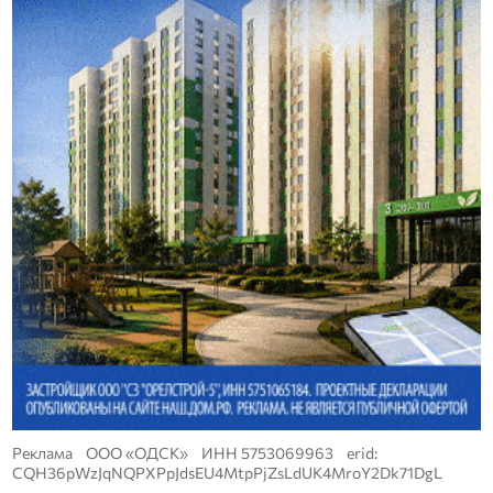
Реклама ООО «ОДСК» ИНН 5753069963 erid:
CQH36pWzJqNQPXPpJdsEU4MtpPjZsLdUK4MroY2Dk71DgL