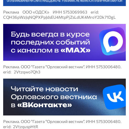
Реклама ООО «ОДСК» ИНН 5753069963 erid:
CQH36pWzJqNQPXPpJdsEU4MtpPjZsLdUK4MroY2Dk71DgL
Реклама. ООО "Газета "Орловский вестник". ИНН 5753006480.
erid: 2Vtzqwo7Qh3
Реклама. ООО "Газета "Орловский вестник". ИНН 5753006480.
erid: 2VtzquspHtR