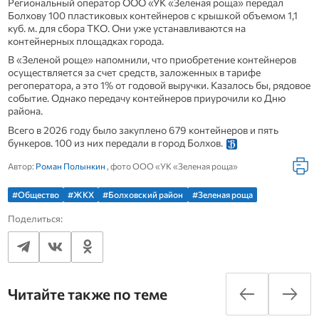
Региональный оператор ООО «УК «Зеленая роща» передал
Болхову 100 пластиковых контейнеров с крышкой объемом 1,1
куб. м. для сбора ТКО. Они уже устанавливаются на
контейнерных площадках города.
В «Зеленой роще» напомнили, что приобретение контейнеров
осуществляется за счет средств, заложенных в тарифе
регоператора, а это 1% от годовой выручки. Казалось бы, рядовое
событие. Однако передачу контейнеров приурочили ко Дню
района.
Всего в 2026 году было закуплено 679 контейнеров и пять
бункеров. 100 из них передали в город Болхов.
Автор:
Роман Полынкин
, фото ООО «УК «Зеленая роща»
#Общество
#ЖКХ
#Болховский район
#Зеленая роща
Поделиться:
Читайте также по теме