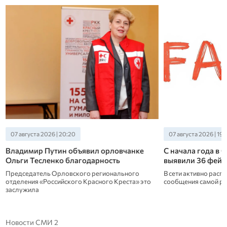
07 августа 2026 | 19:40
07 августа 2026 | 19:
С начала года в Орловской области
В Орловской обл
выявили 36 фейков
максимальное ле
электроэнергии
В сети активно распространяются лживые
сообщения самой разной направленности
Системный оператор
системы сообщил, что
обновлены рекорды
Новости СМИ 2