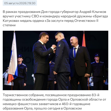
05 августа 2026 | 19:30
В рамках празднования Дня города губернатор Андрей Клычков
вручил участнику СВО и командиру народной дружины «Бригада
Катукова» медаль ордена «За заслуги перед Отечеством» II
степени
Торжественное собрание, посвященное празднованию 83-й
годовщины освобождения города Орла и Орловской области от
немецко-фашистских захватчиков и 460-й годовщине
образования Орла, прошло сегодня в Орловском