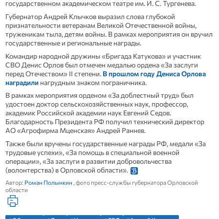
государственном академическом театре им. И. С. Тургенева.
Губернатор Андрей Клычков выразил слова глубокой
признательности ветеранам Великой Отечественной войны,
труженикам тыла, детям войны. В рамках мероприятия он вручил
государственные и региональные награды.
Командир народной дружины «Бригада Катукова» и участник
СВО Денис Орлов был отмечен медалью ордена «За заслуги
перед Отечеством» II степени.
В прошлом году Дениса Орлова
наградили
нагрудным знаком пограничника.
В рамках мероприятия орденом «За доблестный труд» был
удостоен доктор сельскохозяйственных наук, профессор,
академик Российской академии наук Евгений Седов.
Благодарность Президента РФ получил технический директор
АО «Агрофирма Мценская» Андрей Раннев.
Также были вручены государственные награды РФ, медали «За
трудовые успехи», «За помощь в специальной военной
операции», «За заслуги в развитии добровольчества
(волонтерства) в Орловской области».
Автор:
Роман Полынкин
, фото пресс-службы губернатора Орловской
области