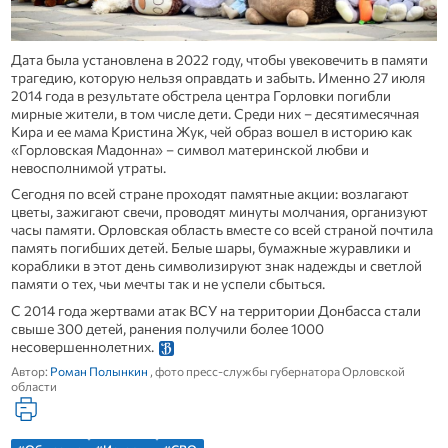
Дата была установлена в 2022 году, чтобы увековечить в памяти
трагедию, которую нельзя оправдать и забыть. Именно 27 июля
2014 года в результате обстрела центра Горловки погибли
мирные жители, в том числе дети. Среди них – десятимесячная
Кира и ее мама Кристина Жук, чей образ вошел в историю как
«Горловская Мадонна» – символ материнской любви и
невосполнимой утраты.
Сегодня по всей стране проходят памятные акции: возлагают
цветы, зажигают свечи, проводят минуты молчания, организуют
часы памяти. Орловская область вместе со всей страной почтила
память погибших детей. Белые шары, бумажные журавлики и
кораблики в этот день символизируют знак надежды и светлой
памяти о тех, чьи мечты так и не успели сбыться.
С 2014 года жертвами атак ВСУ на территории Донбасса стали
свыше 300 детей, ранения получили более 1000
несовершеннолетних.
Автор:
Роман Полынкин
, фото пресс-службы губернатора Орловской
области