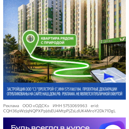
Реклама ООО «ОДСК» ИНН 5753069963 erid:
CQH36pWzJqNQPXPpJdsEU4MtpPjZsLdUK4MroY2Dk71DgL