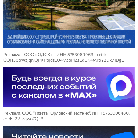
Реклама ООО «ОДСК» ИНН 5753069963 erid:
CQH36pWzJqNQPXPpJdsEU4MtpPjZsLdUK4MroY2Dk71DgL
Реклама. ООО "Газета "Орловский вестник". ИНН 5753006480.
erid: 2Vtzqwo7Qh3