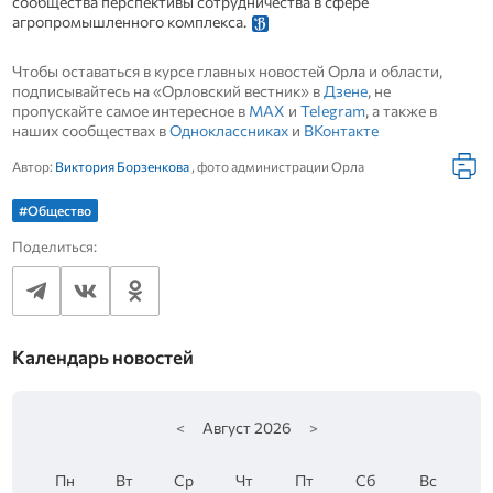
сообщества перспективы сотрудничества в сфере
агропромышленного комплекса.
Чтобы оставаться в курсе главных новостей Орла и области,
подписывайтесь на «Орловский вестник» в
Дзене
, не
пропускайте самое интересное в
MAX
и
Telegram
, а также в
наших сообществах в
Одноклассниках
и
ВКонтакте
Автор:
Виктория Борзенкова
, фото администрации Орла
#Общество
Поделиться:
Календарь новостей
<
Август
2026
>
Пн
Вт
Ср
Чт
Пт
Сб
Вс