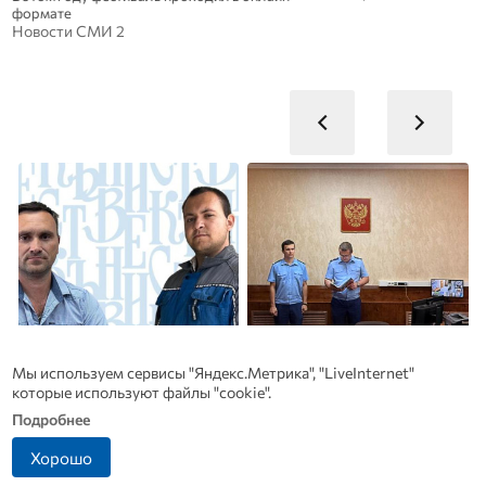
формате
Новости СМИ 2
Мы используем сервисы "Яндекс.Метрика", "LiveInternet"
которые используют файлы "cookie".
Подробнее
Династия Осюшкиных:
Антон Сиротинин
Ф
Хорошо
«ОВ» продолжает серию
назначен прокурором