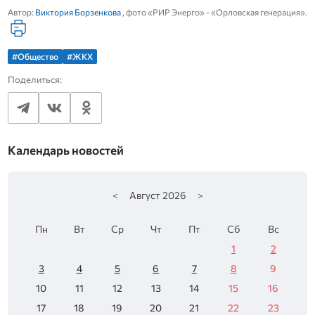
Автор:
Виктория Борзенкова
, фото «РИР Энерго» - «Орловская генерация».
#Общество
#ЖКХ
Поделиться:
Календарь новостей
<
Август
2026
>
Пн
Вт
Ср
Чт
Пт
Сб
Вс
1
2
3
4
5
6
7
8
9
10
11
12
13
14
15
16
17
18
19
20
21
22
23