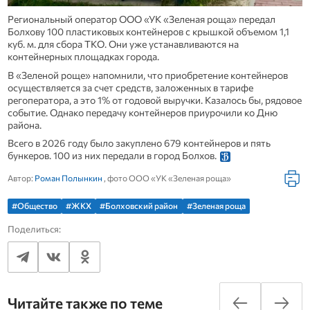
Региональный оператор ООО «УК «Зеленая роща» передал
Болхову 100 пластиковых контейнеров с крышкой объемом 1,1
куб. м. для сбора ТКО. Они уже устанавливаются на
контейнерных площадках города.
В «Зеленой роще» напомнили, что приобретение контейнеров
осуществляется за счет средств, заложенных в тарифе
регоператора, а это 1% от годовой выручки. Казалось бы, рядовое
событие. Однако передачу контейнеров приурочили ко Дню
района.
Всего в 2026 году было закуплено 679 контейнеров и пять
бункеров. 100 из них передали в город Болхов.
Автор:
Роман Полынкин
, фото ООО «УК «Зеленая роща»
#Общество
#ЖКХ
#Болховский район
#Зеленая роща
Поделиться:
Читайте также по теме