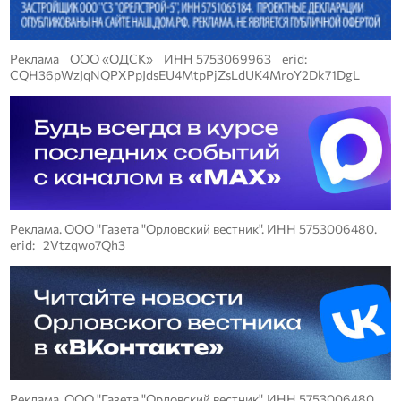
Реклама ООО «ОДСК» ИНН 5753069963 erid:
CQH36pWzJqNQPXPpJdsEU4MtpPjZsLdUK4MroY2Dk71DgL
Реклама. ООО "Газета "Орловский вестник". ИНН 5753006480.
erid: 2Vtzqwo7Qh3
Реклама. ООО "Газета "Орловский вестник". ИНН 5753006480.