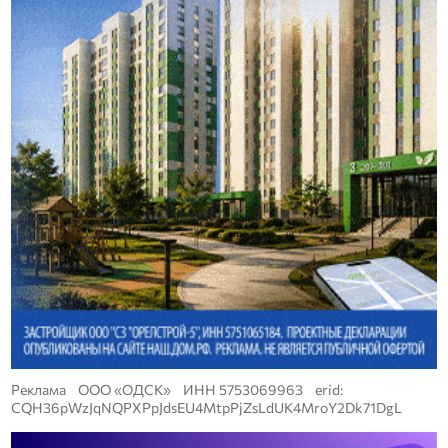
Реклама ООО «ОДСК» ИНН 5753069963 erid:
CQH36pWzJqNQPXPpJdsEU4MtpPjZsLdUK4MroY2Dk71DgL