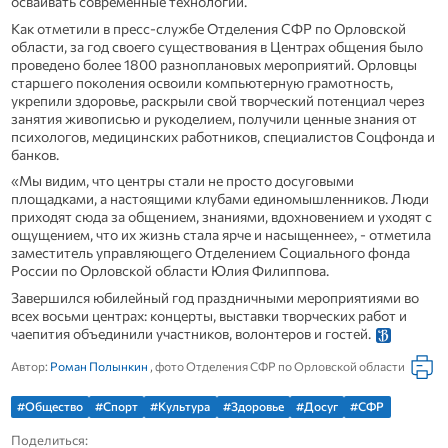
осваивать современные технологии.
Как отметили в пресс-службе Отделения СФР по Орловской
области, за год своего существования в Центрах общения было
проведено более 1800 разноплановых мероприятий. Орловцы
старшего поколения освоили компьютерную грамотность,
укрепили здоровье, раскрыли свой творческий потенциал через
занятия живописью и рукоделием, получили ценные знания от
психологов, медицинских работников, специалистов Соцфонда и
банков.
«Мы видим, что центры стали не просто досуговыми
площадками, а настоящими клубами единомышленников. Люди
приходят сюда за общением, знаниями, вдохновением и уходят с
ощущением, что их жизнь стала ярче и насыщеннее», - отметила
заместитель управляющего Отделением Социального фонда
России по Орловской области Юлия Филиппова.
Завершился юбилейный год праздничными мероприятиями во
всех восьми центрах: концерты, выставки творческих работ и
чаепития объединили участников, волонтеров и гостей.
Автор:
Роман Полынкин
, фото Отделения СФР по Орловской области
#Общество
#Спорт
#Культура
#Здоровье
#Досуг
#СФР
Поделиться: