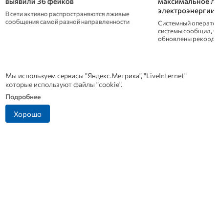
выявили 36 фейков
максимальное ле
электроэнергии
В сети активно распространяются лживые
сообщения самой разной направленности
Системный оператор
системы сообщил, что
обновлены рекорды
Новости СМИ 2
Мы используем сервисы "Яндекс.Метрика", "LiveInternet"
которые используют файлы "cookie".
Подробнее
Хорошо