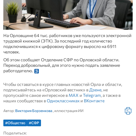
На Орловщине 64 тыс. работников уже пользуются электронной
трудовой книжкой (ЭТК). За последний год количество
подключившихся к цифровому формату выросло на 6911
человек.
Об этом сообщает Отделение СФР по Орловской области.
Переход добровольный, для этого нужно подать заявление
работодателю.
Чтобы оставаться в курсе главных новостей Орла и области,
подписывайтесь на «Орловский вестник» в
Дзене
, не
пропускайте самое интересное в
MAX
и
Telegram
, а также в
наших сообществах в
Одноклассниках
и
ВКонтакте
Автор:
Виктория Борзенкова
, иллюстрация ИИ
#Общество
#СФР
Поделиться: