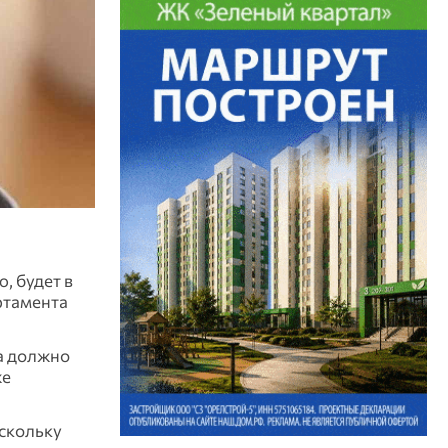
, будет в
ртамента
а должно
же
оскольку