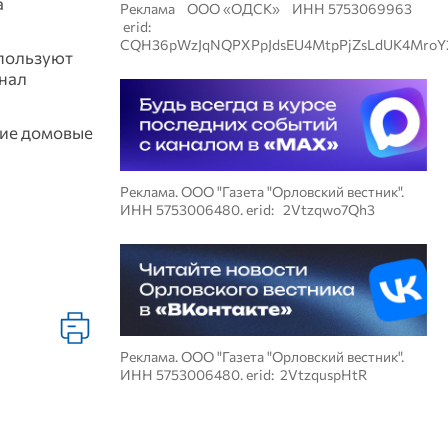
а
Реклама ООО «ОДСК» ИНН 5753069963
erid:
CQH36pWzJqNQPXPpJdsEU4MtpPjZsLdUK4MroY
спользуют
онал
кие домовые
Реклама. ООО "Газета "Орловский вестник".
ИНН 5753006480. erid: 2Vtzqwo7Qh3
Реклама. ООО "Газета "Орловский вестник".
ИНН 5753006480. erid: 2VtzquspHtR