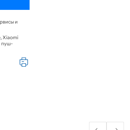
ервисы и
, Xiaomi
ь пуш-