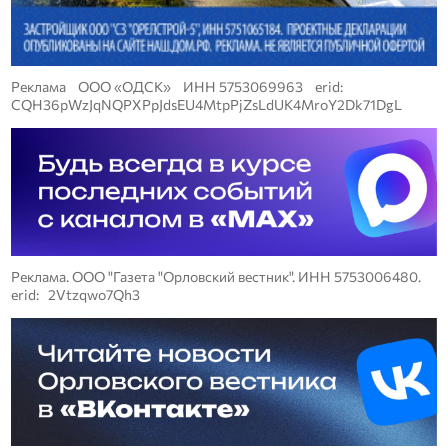
Реклама ООО «ОДСК» ИНН 5753069963 erid:
CQH36pWzJqNQPXPpJdsEU4MtpPjZsLdUK4MroY2Dk71DgL
Реклама. ООО "Газета "Орловский вестник". ИНН 5753006480.
erid: 2Vtzqwo7Qh3