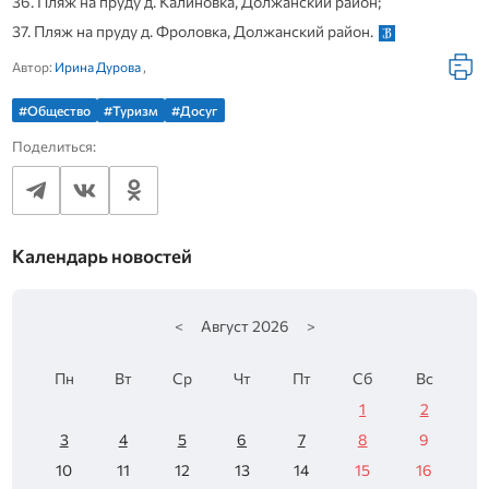
36. Пляж на пруду д. Калиновка, Должанский район;
37. Пляж на пруду д. Фроловка, Должанский район.
Автор:
Ирина Дурова
,
#Общество
#Туризм
#Досуг
Поделиться:
Календарь новостей
<
Август
2026
>
Пн
Вт
Ср
Чт
Пт
Сб
Вс
1
2
3
4
5
6
7
8
9
10
11
12
13
14
15
16