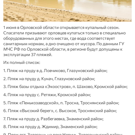
1 июня в Орловской области открывается купальный сезон.
Спасатели призывают орловцев купаться только в специально
оборудованных для этого местах, где вода соответствует
санитарным нормам, а дно очищено от мусора. По данным ГУ
МЧС РФ по Орловской области, в регионе будут допущены к
эксплуатации 37 пляжей.
Их полный список:
1. Пляж на пруду в д. Ловчиково, Глазуновский район;
2. Пляж на пруду д. Кунач, Глазуновский район;
3. Пляж базы отдыха «Экоостров», п. Шахово, Кромской район;
4. Пляж на пруду с. Ретяжи, Кромской район;
5. Пляж «Пенькозаводской», п. Тросна, Троснянский район;
6. Пляж «Высокий берег», с. Высокое, Троснянский район;
7. Пляж на пруду д. Разбегаевка, Знаменский район;
8. Пляж на пруду д. Ждимир, Знаменский район;
9. Пляж пгт. Залегощь на реке Неручь, Залегощенский район;