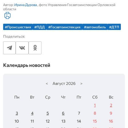
Автор:
Ирина Дурова
, фото Управления Госавтоинспекции Орловской
области
#Происшествия
#ПДД
#Госавтоинспекция
#автомобиль
#ДТП
Поделиться:
Календарь новостей
<
Август
2026
>
Пн
Вт
Ср
Чт
Пт
Сб
Вс
1
2
3
4
5
6
7
8
9
10
11
12
13
14
15
16