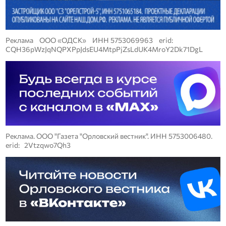
Реклама ООО «ОДСК» ИНН 5753069963 erid:
CQH36pWzJqNQPXPpJdsEU4MtpPjZsLdUK4MroY2Dk71DgL
Реклама. ООО "Газета "Орловский вестник". ИНН 5753006480.
erid: 2Vtzqwo7Qh3