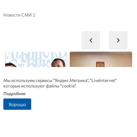
Новости СМИ 2
Мы используем сервисы "Яндекс.Метрика", "LiveInternet"
которые используют файлы "cookie".
Подробнее
Хорошо
Династия Осюшкиных:
Антон Сиротинин
Ф