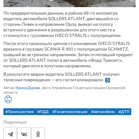
По предварительным данным, в районе 49‑го километра
водитель автомобиля SOLLERS ATLANT, двигавшийся со
стороны Ливен в направлении Орла, выехал на полосу
встречного движения в разрешённом для этого месте и
столкнулся с грузовиком IVECO STRALIS с полуприцепом.
После этого произошло цепное столкновение: IVECO STRALIS
врезался в грузовик SCANIA R 450 с полуприцепом SCHMITZ,
ехавший во встречном направлении. Затем отлетевший предмет
от SOLLERS ATLANT попал в автомобиль «Форд Транзит»,
который двигался в попутном направлении.
В результате аварии водитель SOLLERS ATLANT получил
телесные повреждения — его госпитализировали.
Автор:
Ирина Дурова
, фото Управления Госавтоинспекции Орловской
области
#Происшествия
#ПДД
#Госавтоинспекция
#автомобиль
#ДТП
Поделиться: