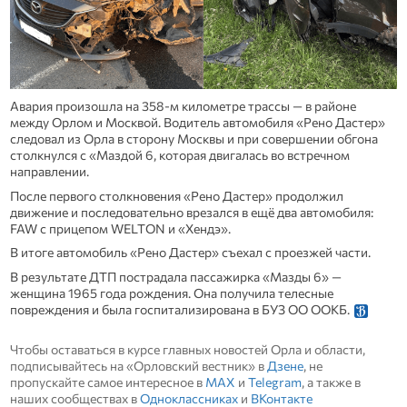
Авария произошла на 358‑м километре трассы — в районе
между Орлом и Москвой. Водитель автомобиля «Рено Дастер»
следовал из Орла в сторону Москвы и при совершении обгона
столкнулся с «Маздой 6, которая двигалась во встречном
направлении.
После первого столкновения «Рено Дастер» продолжил
движение и последовательно врезался в ещё два автомобиля:
FAW с прицепом WELTON и «Хендэ».
В итоге автомобиль «Рено Дастер» съехал с проезжей части.
В результате ДТП пострадала пассажирка «Мазды 6» —
женщина 1965 года рождения. Она получила телесные
повреждения и была госпитализирована в БУЗ ОО ООКБ.
Чтобы оставаться в курсе главных новостей Орла и области,
подписывайтесь на «Орловский вестник» в
Дзене
, не
пропускайте самое интересное в
MAX
и
Telegram
, а также в
наших сообществах в
Одноклассниках
и
ВКонтакте