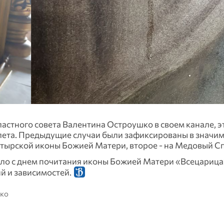
стного совета Валентина Остроушко в своем канале, э
 лета. Предыдущие случаи были зафиксированы в значи
хтырской иконы Божией Матери, второе - на Медовый Сп
ло с днем почитания иконы Божией Матери «Всецарица
й и зависимостей.
шко