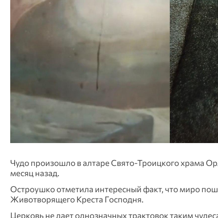
Чудо произошло в алтаре Свято-Троицкого храма Орл
месяц назад.
Остроушко отметила интересный факт, что миро по
Животворящего Креста Господня.
Церковь не дает однозначных трактовок таким чуде