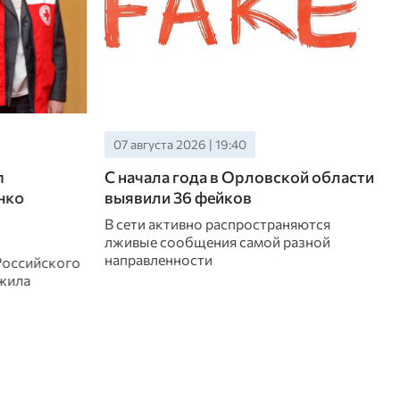
07 августа 2026 | 19:00
ой области
В Орловской области
зафиксировано максимальное
летнее потребление электроэнергии
яются
азной
Системный оператор Единой
энергетической системы сообщил, что 6
и 7 августа в регионе обновлены рекорды
потребления