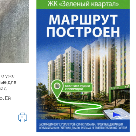
то уже
мые для
ас.
». Ей