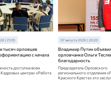
26 | 20:20
07 августа 2026 | 19:40
Путин объявил
С начала года в Орловск
 Ольги Тесленко
выявили 36 фейков
ость
В сети активно распростран
лживые сообщения самой р
ь Орловского
направленности
го отделения «Российского
еста» это заслужила