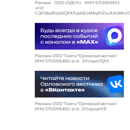
Реклама ООО «ОДСК» ИНН 5753069963
erid:
CQH36pWzJqNQPXPpJdsEU4MtpPjZsLdUK4MroY
Реклама. ООО "Газета "Орловский вестник".
ИНН 5753006480. erid: 2Vtzqwo7Qh3
Реклама. ООО "Газета "Орловский вестник".
ИНН 5753006480. erid: 2VtzquspHtR