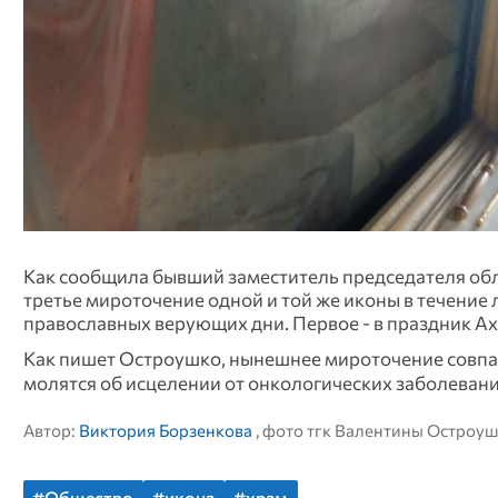
Как сообщила бывший заместитель председателя обла
третье мироточение одной и той же иконы в течение
православных верующих дни. Первое - в праздник А
Как пишет Остроушко, нынешнее мироточение совпа
молятся об исцелении от онкологических заболевани
Автор:
Виктория Борзенкова
, фото тгк Валентины Остроу
#Общество
#икона
#храм