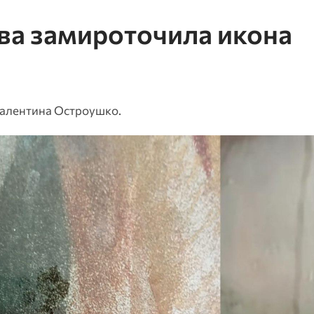
ва замироточила икона
Валентина Остроушко.