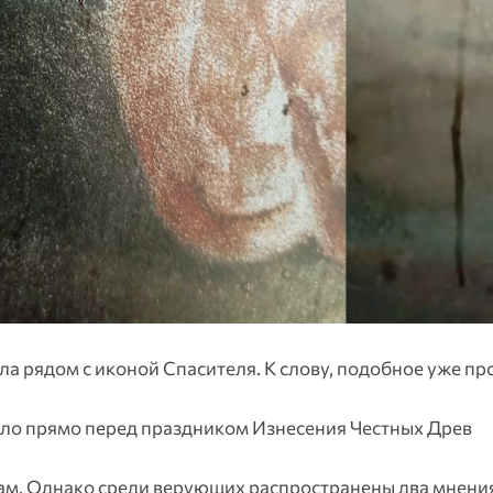
а рядом с иконой Спасителя. К слову, подобное уже п
шло прямо перед праздником Изнесения Честных Древ
сам. Однако среди верующих распространены два мнени