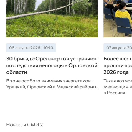
07 августа 2026 | 21:05
07 августа 20
Более шести тысяч орловцев
Владимир 
прошли профориентацию с начала
орловчанке
2026 года
благодарн
Такая возможность доступна всем
Председател
желающим в Кадровых центрах «Работа
регионально
в России»
Красного Кр
Новости СМИ 2