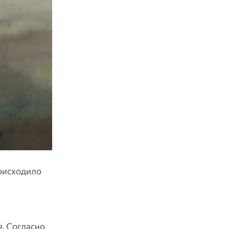
роисходило
я. Согласно