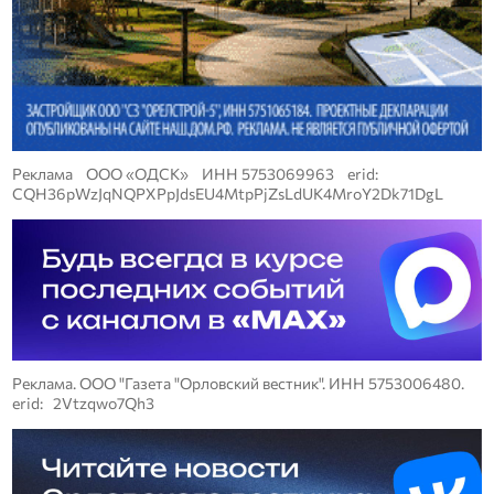
Реклама ООО «ОДСК» ИНН 5753069963 erid:
CQH36pWzJqNQPXPpJdsEU4MtpPjZsLdUK4MroY2Dk71DgL
Реклама. ООО "Газета "Орловский вестник". ИНН 5753006480.
erid: 2Vtzqwo7Qh3