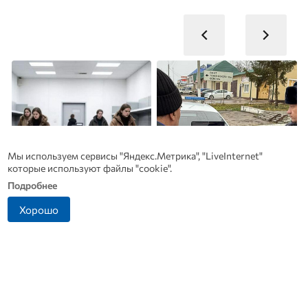
Мы используем сервисы "Яндекс.Метрика", "LiveInternet"
которые используют файлы "cookie".
Подробнее
Хорошо
Какие товары пропадут из
Житель Ливенского
магазинов с 1 августа 2026
района попался на
п
года
попытке дать взятку
инспектору ДПС