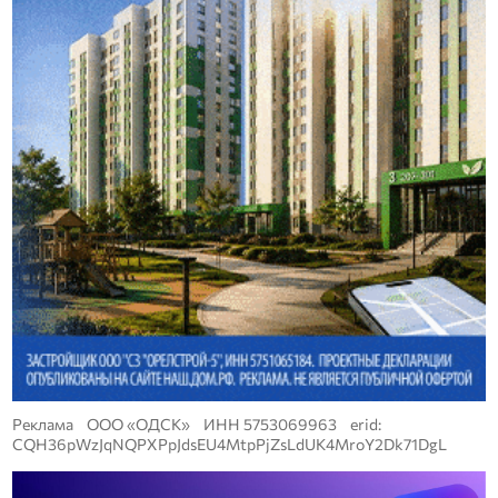
Реклама ООО «ОДСК» ИНН 5753069963 erid:
CQH36pWzJqNQPXPpJdsEU4MtpPjZsLdUK4MroY2Dk71DgL