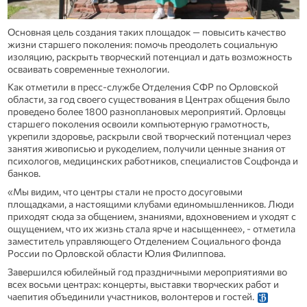
Основная цель создания таких площадок — повысить качество
жизни старшего поколения: помочь преодолеть социальную
изоляцию, раскрыть творческий потенциал и дать возможность
осваивать современные технологии.
Как отметили в пресс-службе Отделения СФР по Орловской
области, за год своего существования в Центрах общения было
проведено более 1800 разноплановых мероприятий. Орловцы
старшего поколения освоили компьютерную грамотность,
укрепили здоровье, раскрыли свой творческий потенциал через
занятия живописью и рукоделием, получили ценные знания от
психологов, медицинских работников, специалистов Соцфонда и
банков.
«Мы видим, что центры стали не просто досуговыми
площадками, а настоящими клубами единомышленников. Люди
приходят сюда за общением, знаниями, вдохновением и уходят с
ощущением, что их жизнь стала ярче и насыщеннее», - отметила
заместитель управляющего Отделением Социального фонда
России по Орловской области Юлия Филиппова.
Завершился юбилейный год праздничными мероприятиями во
всех восьми центрах: концерты, выставки творческих работ и
чаепития объединили участников, волонтеров и гостей.