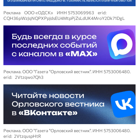
Реклама ООО «ОДСК» ИНН 5753069963 erid:
CQH36pWzJqNQPXPpJdsEU4MtpPjZsLdUK4MroY2Dk71DgL
Реклама. ООО "Газета "Орловский вестник". ИНН 5753006480.
erid: 2Vtzqwo7Qh3
Реклама. ООО "Газета "Орловский вестник". ИНН 5753006480.
erid: 2VtzquspHtR