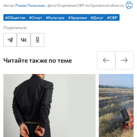
Автор:
Роман Полынкин
, фото Отделения СФР по Орловской области
#Общество
#Спорт
#Культура
#Здоровье
#Досуг
#СФР
Поделиться:
Читайте также по теме