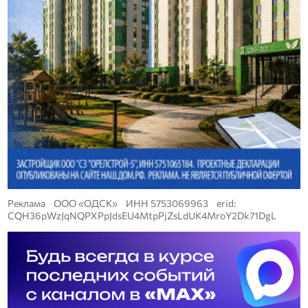
Реклама ООО «ОДСК» ИНН 5753069963 erid:
CQH36pWzJqNQPXPpJdsEU4MtpPjZsLdUK4MroY2Dk71DgL