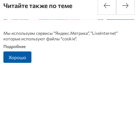
Читайте также по теме
Мы используем сервисы "Яндекс.Метрика", "LiveInternet"
которые используют файлы "cookie".
Подробнее
Хорошо
09 августа 2026 | 11:30
09 августа 2026 | 10
ФК «Орел» одержал победу над
В Новодеревеньк
обнинским «Квантом»
мужчина
Прервать серию поражений «зелено-белым»
Трагедия произошла
удалось благодаря голу в самом конце матча
реке Любовше