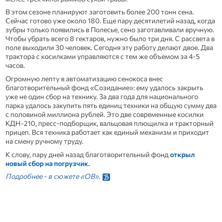
В этом сезоне планируют заготовить более 200 тонн сена.
Сейчас готово уже около 180. Еще пару десятилетий назад, когда
зубры только появились в Полесье, сено заготавливали вручную.
Чтобы убрать всего 8 гектаров, нужно было три дня. С рассвета в
поле выходили 30 человек. Сегодня эту работу делают двое. Два
трактора с косилками управляются с тем же объемом за 4-5
часов.
Огромную лепту в автоматизацию сенокоса внес
благотворительный фонд «Созидание»: ему удалось закрыть
уже не один сбор на технику. За два года для национального
парка удалось закупить пять единиц техники на общую сумму два
с половиной миллиона рублей. Это две современные косилки
КДН-210, пресс-подборщик, вальцовая плющилка и тракторный
прицеп. Вся техника работает как единый механизм и приходит
на смену ручному труду.
К слову, пару дней назад благотворительный фонд
открыл
новый сбор на погрузчик.
Подробнее - в сюжете «ОВ».